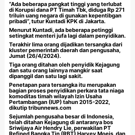
“Ada beberapa pangkat tinggi yang terlubat
di Korupsi dana PT Timah Tbk, diduga Rp 271
triluin uang negara di gunakan kepentibgan
pribadi”, tutur Kuntadi KPK di Jakarta.
Menurut Kuntadi, ada beberapa petinggi
setingkat menteri jufa lagi dalam penyidikan.
Terakhir lima orang dijadikan tersangka dari
kluster pemerintah daerah dan pengusaha,
Jumat (26/4/2024).
Tiga orang ditahan oleh penyidik Kejagung
dan satu orang lainnya mangkir saat
dipanggil dan satu lagi sakit.
Penetapan para tersangka itu merupakan
bagian proses penyidikan perkara tata niaga
komoditas timah wilayah Izin Usaha
Pertambangan (IUP) tahun 2015-2022,
dikutip tribunnews.com
Sejumlah pengusaha besar di Indonesia,
telah ditahan Kejagung di antaranya bos
Sriwijaya Air Hendry Lie, perwakilan PT
Refined Bangka Tin (RBT) Harvey Moeis, dan