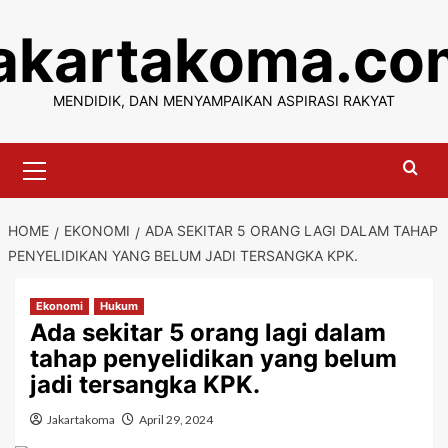
Skip
jakartakoma.co
to
content
MENDIDIK, DAN MENYAMPAIKAN ASPIRASI RAKYAT
Primary
Menu
HOME
EKONOMI
ADA SEKITAR 5 ORANG LAGI DALAM TAHAP
PENYELIDIKAN YANG BELUM JADI TERSANGKA KPK.
Ekonomi
Hukum
Ada sekitar 5 orang lagi dalam
tahap penyelidikan yang belum
jadi tersangka KPK.
Jakartakoma
April 29, 2024