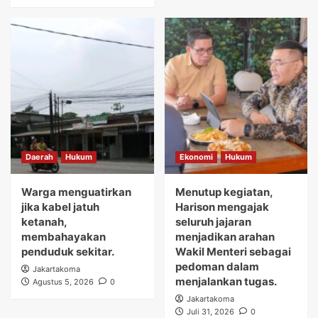
Daerah
Hukum
Ekonomi
Hukum
Warga menguatirkan
Menutup kegiatan,
jika kabel jatuh
Harison mengajak
ketanah,
seluruh jajaran
membahayakan
menjadikan arahan
penduduk sekitar.
Wakil Menteri sebagai
pedoman dalam
Jakartakoma
menjalankan tugas.
Agustus 5, 2026
0
Jakartakoma
Juli 31, 2026
0