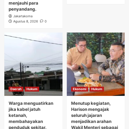
menjauhi para
penyandang.
Jakartakoma
Agustus 8, 2026
0
Daerah
Hukum
Ekonomi
Hukum
Warga menguatirkan
Menutup kegiatan,
jika kabel jatuh
Harison mengajak
ketanah,
seluruh jajaran
membahayakan
menjadikan arahan
penduduk sekitar.
Wakil Menteri sebagai