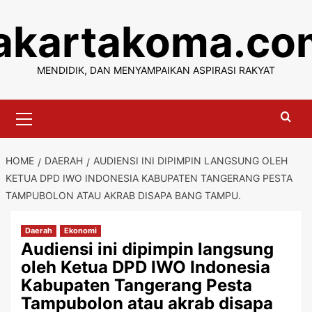
Skip
jakartakoma.co
to
content
MENDIDIK, DAN MENYAMPAIKAN ASPIRASI RAKYAT
Primary
Menu
HOME
DAERAH
AUDIENSI INI DIPIMPIN LANGSUNG OLEH
KETUA DPD IWO INDONESIA KABUPATEN TANGERANG PESTA
TAMPUBOLON ATAU AKRAB DISAPA BANG TAMPU.
Daerah
Ekonomi
Audiensi ini dipimpin langsung
oleh Ketua DPD IWO Indonesia
Kabupaten Tangerang Pesta
Tampubolon atau akrab disapa