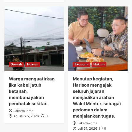
Daerah
Hukum
Ekonomi
Hukum
Warga menguatirkan
Menutup kegiatan,
jika kabel jatuh
Harison mengajak
ketanah,
seluruh jajaran
membahayakan
menjadikan arahan
penduduk sekitar.
Wakil Menteri sebagai
pedoman dalam
Jakartakoma
menjalankan tugas.
Agustus 5, 2026
0
Jakartakoma
Juli 31, 2026
0