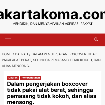
Skip
jakartakoma.co
to
content
MENDIDIK, DAN MENYAMPAIKAN ASPIRASI RAKYAT
Primary
Menu
HOME
DAERAH
DALAM PENGERJAKAN BOXCOVER TIDAK
PAKAI ALAT BERAT, SEHINGGA PEMASANG TIDAK KOKOH, DAN
ALIAS MENSONG.
Daerah
Pembangunan
Dalam pengerjakan boxcover
tidak pakai alat berat, sehingga
pemasang tidak kokoh, dan alias
mensong.