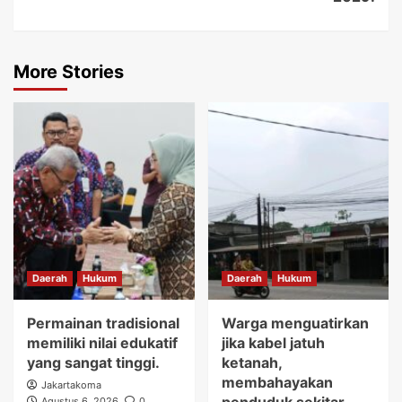
More Stories
Daerah
Hukum
Daerah
Hukum
Permainan tradisional
Warga menguatirkan
memiliki nilai edukatif
jika kabel jatuh
yang sangat tinggi.
ketanah,
membahayakan
Jakartakoma
Agustus 6, 2026
0