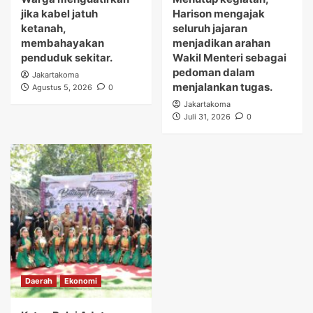
jika kabel jatuh
Harison mengajak
ketanah,
seluruh jajaran
membahayakan
menjadikan arahan
penduduk sekitar.
Wakil Menteri sebagai
pedoman dalam
Jakartakoma
menjalankan tugas.
Agustus 5, 2026
0
Jakartakoma
Juli 31, 2026
0
Daerah
Ekonomi