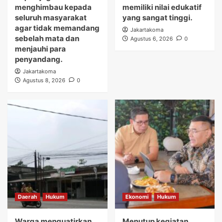
menghimbau kepada
memiliki nilai edukatif
seluruh masyarakat
yang sangat tinggi.
agar tidak memandang
Jakartakoma
sebelah mata dan
Agustus 6, 2026
0
menjauhi para
penyandang.
Jakartakoma
Agustus 8, 2026
0
Daerah
Hukum
Ekonomi
Hukum
Warga menguatirkan
Menutup kegiatan,