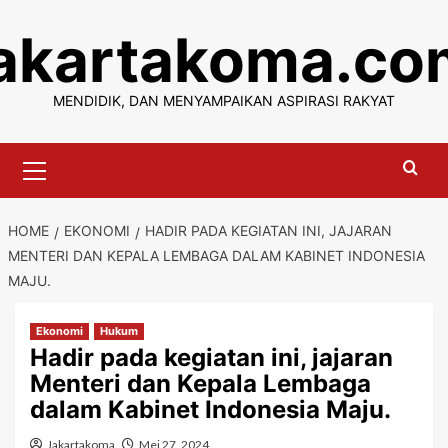
Skip
jakartakoma.co
to
content
MENDIDIK, DAN MENYAMPAIKAN ASPIRASI RAKYAT
Primary
Menu
HOME
EKONOMI
HADIR PADA KEGIATAN INI, JAJARAN
MENTERI DAN KEPALA LEMBAGA DALAM KABINET INDONESIA
MAJU.
Ekonomi
Hukum
Hadir pada kegiatan ini, jajaran
Menteri dan Kepala Lembaga
dalam Kabinet Indonesia Maju.
Jakartakoma
Mei 27, 2024