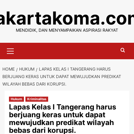
Skip
jakartakoma.co
to
content
MENDIDIK, DAN MENYAMPAIKAN ASPIRASI RAKYAT
Primary
Menu
HOME
HUKUM
LAPAS KELAS I TANGERANG HARUS
BERJUANG KERAS UNTUK DAPAT MEWUJUDKAN PREDIKAT
WILAYAH BEBAS DARI KORUPSI.
Hukum
Kriminalitas
Lapas Kelas I Tangerang harus
berjuang keras untuk dapat
mewujudkan predikat wilayah
bebas dari korupsi.