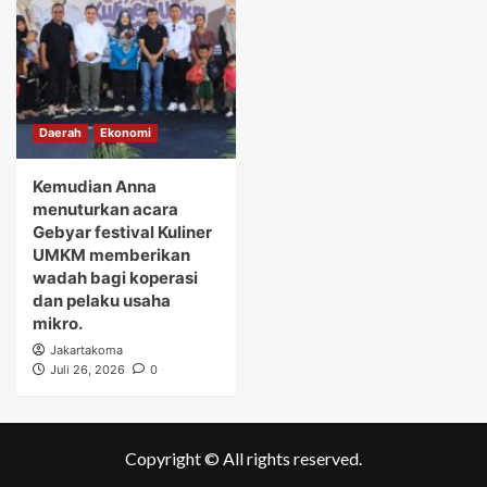
Daerah
Ekonomi
Kemudian Anna
menuturkan acara
Gebyar festival Kuliner
UMKM memberikan
wadah bagi koperasi
dan pelaku usaha
mikro.
Jakartakoma
Juli 26, 2026
0
Copyright © All rights reserved.