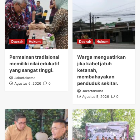
Daerah
Hukum
Daerah
Hukum
Permainan tradisional
Warga menguatirkan
memiliki nilai edukatif
jika kabel jatuh
yang sangat tinggi.
ketanah,
membahayakan
Jakartakoma
penduduk sekitar.
Agustus 6, 2026
0
Jakartakoma
Agustus 5, 2026
0