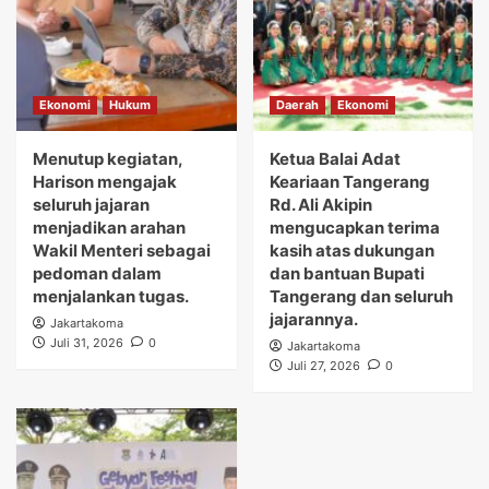
Ekonomi
Hukum
Daerah
Ekonomi
Menutup kegiatan,
Ketua Balai Adat
Harison mengajak
Keariaan Tangerang
seluruh jajaran
Rd. Ali Akipin
menjadikan arahan
mengucapkan terima
Wakil Menteri sebagai
kasih atas dukungan
pedoman dalam
dan bantuan Bupati
menjalankan tugas.
Tangerang dan seluruh
jajarannya.
Jakartakoma
Juli 31, 2026
0
Jakartakoma
Juli 27, 2026
0