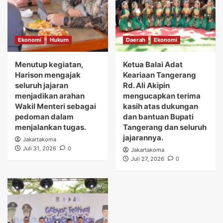
Ekonomi
Hukum
Daerah
Ekonomi
Menutup kegiatan,
Ketua Balai Adat
Harison mengajak
Keariaan Tangerang
seluruh jajaran
Rd. Ali Akipin
menjadikan arahan
mengucapkan terima
Wakil Menteri sebagai
kasih atas dukungan
pedoman dalam
dan bantuan Bupati
menjalankan tugas.
Tangerang dan seluruh
jajarannya.
Jakartakoma
Juli 31, 2026
0
Jakartakoma
Juli 27, 2026
0