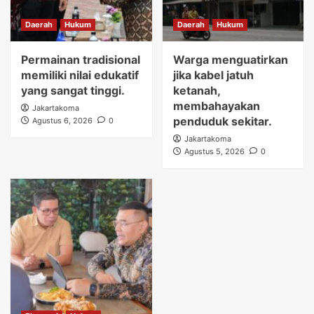
Daerah
Hukum
Daerah
Hukum
Permainan tradisional
Warga menguatirkan
memiliki nilai edukatif
jika kabel jatuh
yang sangat tinggi.
ketanah,
membahayakan
Jakartakoma
penduduk sekitar.
Agustus 6, 2026
0
Jakartakoma
Agustus 5, 2026
0