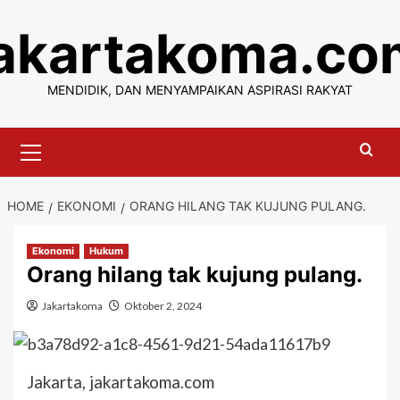
Skip
jakartakoma.co
to
content
MENDIDIK, DAN MENYAMPAIKAN ASPIRASI RAKYAT
Primary
Menu
HOME
EKONOMI
ORANG HILANG TAK KUJUNG PULANG.
Ekonomi
Hukum
Orang hilang tak kujung pulang.
Jakartakoma
Oktober 2, 2024
Jakarta, jakartakoma.com