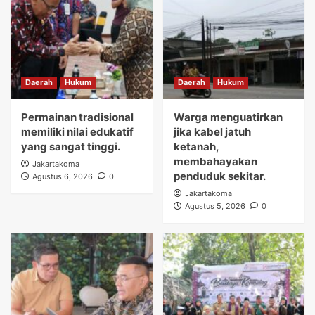
Daerah
Hukum
Daerah
Hukum
Permainan tradisional
Warga menguatirkan
memiliki nilai edukatif
jika kabel jatuh
yang sangat tinggi.
ketanah,
membahayakan
Jakartakoma
penduduk sekitar.
Agustus 6, 2026
0
Jakartakoma
Agustus 5, 2026
0