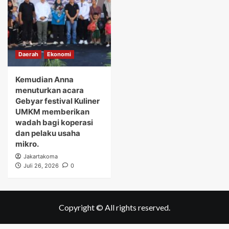
Daerah
Ekonomi
Kemudian Anna
menuturkan acara
Gebyar festival Kuliner
UMKM memberikan
wadah bagi koperasi
dan pelaku usaha
mikro.
Jakartakoma
Juli 26, 2026
0
Copyright © All rights reserved.