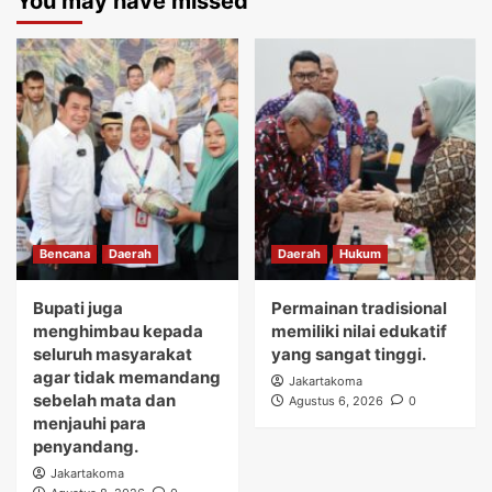
You may have missed
Bencana
Daerah
Daerah
Hukum
Bupati juga
Permainan tradisional
menghimbau kepada
memiliki nilai edukatif
seluruh masyarakat
yang sangat tinggi.
agar tidak memandang
Jakartakoma
sebelah mata dan
Agustus 6, 2026
0
menjauhi para
penyandang.
Jakartakoma