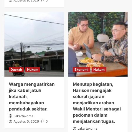
Agustus 8, 2026
0
Daerah
Hukum
Ekonomi
Hukum
Warga menguatirkan
Menutup kegiatan,
jika kabel jatuh
Harison mengajak
ketanah,
seluruh jajaran
membahayakan
menjadikan arahan
penduduk sekitar.
Wakil Menteri sebagai
pedoman dalam
Jakartakoma
menjalankan tugas.
Agustus 5, 2026
0
Jakartakoma