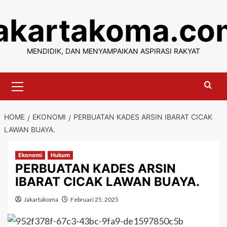
Skip
jakartakoma.co
to
content
MENDIDIK, DAN MENYAMPAIKAN ASPIRASI RAKYAT
Primary
Menu
HOME
EKONOMI
PERBUATAN KADES ARSIN IBARAT CICAK
LAWAN BUAYA.
Ekonomi
Hukum
PERBUATAN KADES ARSIN
IBARAT CICAK LAWAN BUAYA.
Jakartakoma
Februari 25, 2025