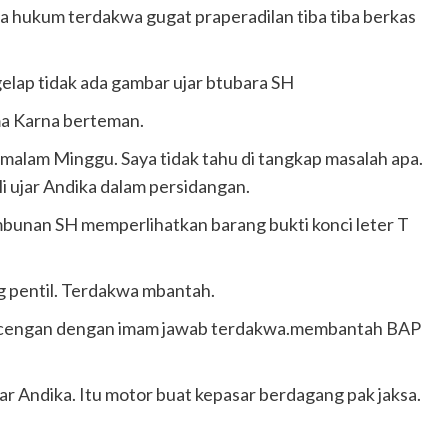
asa hukum terdakwa gugat praperadilan tiba tiba berkas
gelap tidak ada gambar ujar btubara SH
ma Karna berteman.
malam Minggu. Saya tidak tahu di tangkap masalah apa.
li ujar Andika dalam persidangan.
bunan SH memperlihatkan barang bukti konci leter T
g pentil. Terdakwa mbantah.
rboncengan dengan imam jawab terdakwa.membantah BAP
r Andika. Itu motor buat kepasar berdagang pak jaksa.