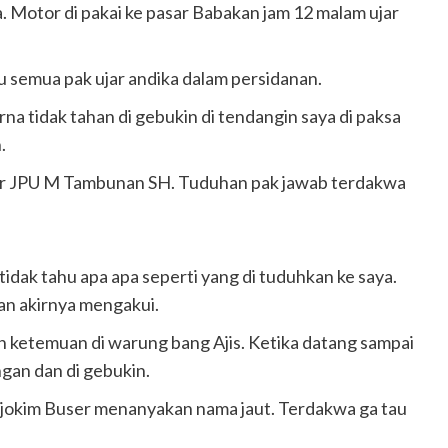
. Motor di pakai ke pasar Babakan jam 12 malam ujar
 semua pak ujar andika dalam persidanan.
na tidak tahan di gebukin di tendangin saya di paksa
.
ujar JPU M Tambunan SH. Tuduhan pak jawab terdakwa
 tidak tahu apa apa seperti yang di tuduhkan ke saya.
gan akirnya mengakui.
n ketemuan di warung bang Ajis. Ketika datang sampai
ngan dan di gebukin.
onjokim Buser menanyakan nama jaut. Terdakwa ga tau