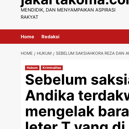
content
MENDIDIK, DAN MENYAMPAIKAN ASPIRASI
RAKYAT
Home
Redaksi
HOME
HUKUM
SEBELUM SAKSIAHKORA REZA DAN AN
Hukum
Kriminalitas
Sebelum saksi
Andika terdak
mengelak bara
leter T yang di 