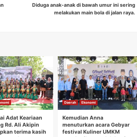
an
Diduga anak-anak di bawah umur ini sering
melakukan main bola di jalan raya.
onomi
Daerah
Ekonomi
ai Adat Keariaan
Kemudian Anna
 Rd. Ali Akipin
menuturkan acara Gebyar
kan terima kasih
festival Kuliner UMKM