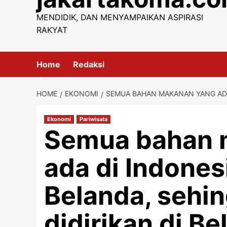
content
MENDIDIK, DAN MENYAMPAIKAN ASPIRASI
RAKYAT
Home
Redaksi
HOME
EKONOMI
SEMUA BAHAN MAKANAN YANG ADA 
Ekonomi
Pariwisata
Semua bahan 
ada di Indonesi
Belanda, sehi
didirikan di Be