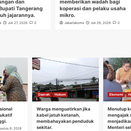
ungan dan
memberikan wadah bagi
Bupati Tangerang
koperasi dan pelaku usaha
uh jajarannya.
mikro.
a
Juli 27, 2026
0
Jakartakoma
Juli 26, 2026
0
Daerah
Hukum
Ekonomi
H
sional
Warga menguatirkan jika
Menutup ke
dukatif
kabel jatuh ketanah,
mengajak s
ggi.
membahayakan penduduk
menjadikan
sekitar.
Menteri s
ustus 6, 2026