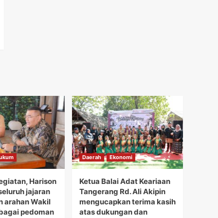
ukum
Daerah
Ekonomi
giatan, Harison
Ketua Balai Adat Keariaan
eluruh jajaran
Tangerang Rd. Ali Akipin
 arahan Wakil
mengucapkan terima kasih
ebagai pedoman
atas dukungan dan