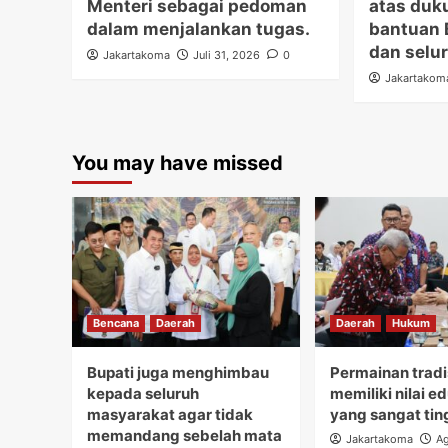
Menteri sebagai pedoman
atas duk
dalam menjalankan tugas.
bantuan 
dan selur
Jakartakoma
Juli 31, 2026
0
Jakartakom
You may have missed
Bencana
Daerah
Daerah
Hukum
Bupati juga menghimbau
Permainan tradi
kepada seluruh
memiliki nilai e
masyarakat agar tidak
yang sangat tin
memandang sebelah mata
Jakartakoma
Ag