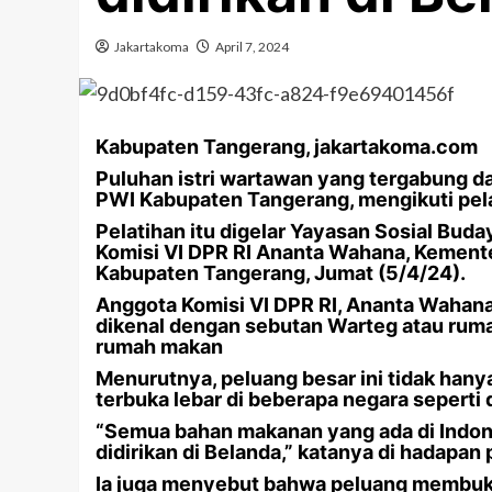
Jakartakoma
April 7, 2024
Kabupaten Tangerang, jakartakoma.com
Puluhan istri wartawan yang tergabung d
PWI Kabupaten Tangerang, mengikuti pel
Pelatihan itu digelar Yayasan Sosial Bu
Komisi VI DPR RI Ananta Wahana, Kement
Kabupaten Tangerang, Jumat (5/4/24).
Anggota Komisi VI DPR RI, Ananta Wah
dikenal dengan sebutan Warteg atau ruma
rumah makan
Menurutnya, peluang besar ini tidak hanya
terbuka lebar di beberapa negara seperti
“Semua bahan makanan yang ada di Indones
didirikan di Belanda,” katanya di hadapan 
Ia juga menyebut bahwa peluang membuka