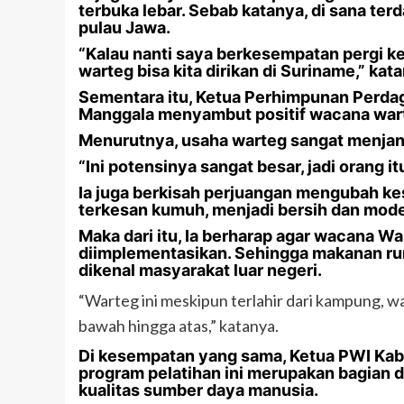
terbuka lebar. Sebab katanya, di sana te
pulau Jawa.
“Kalau nanti saya berkesempatan pergi ke
warteg bisa kita dirikan di Suriname,” kat
Sementara itu, Ketua Perhimpunan Perdag
Manggala menyambut positif wacana warte
Menurutnya, usaha warteg sangat menjan
“Ini potensinya sangat besar, jadi orang it
Ia juga berkisah perjuangan mengubah k
terkesan kumuh, menjadi bersih dan moder
Maka dari itu, Ia berharap agar wacana Wa
diimplementasikan. Sehingga makanan rum
dikenal masyarakat luar negeri.
“Warteg ini meskipun terlahir dari kampung, wa
bawah hingga atas,” katanya.
Di kesempatan yang sama, Ketua PWI Kab
program pelatihan ini merupakan bagian 
kualitas sumber daya manusia.