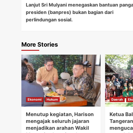
Lanjut Sri Mulyani menegaskan bantuan pang
Navigation
presiden (banpres) bukan bagian dari
perlindungan sosial.
More Stories
Ekonomi
Hukum
Daerah
Ek
Menutup kegiatan, Harison
Ketua Bal
mengajak seluruh jajaran
Tangerang
menjadikan arahan Wakil
mengucap