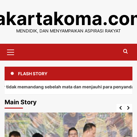
Skip
jakartakoma.co
to
content
MENDIDIK, DAN MENYAMPAIKAN ASPIRASI RAKYAT
Primary
Menu
FLASH STORY
memandang sebelah mata dan menjauhi para penyandang.
Main Story