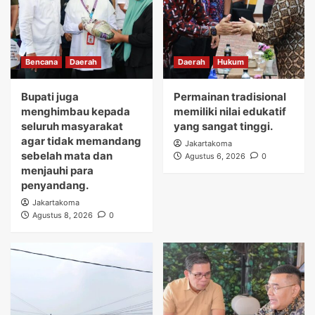
Bencana
Daerah
Daerah
Hukum
Bupati juga
Permainan tradisional
menghimbau kepada
memiliki nilai edukatif
seluruh masyarakat
yang sangat tinggi.
agar tidak memandang
Jakartakoma
sebelah mata dan
Agustus 6, 2026
0
menjauhi para
penyandang.
Jakartakoma
Agustus 8, 2026
0