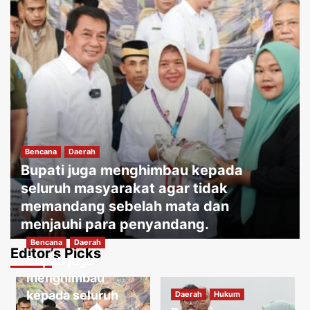
Bencana
Daerah
Bupati juga menghimbau kepada
seluruh masyarakat agar tidak
memandang sebelah mata dan
menjauhi para penyandang.
Bencana
Daerah
Jakartakoma
Agustus 8, 2026
0
Editor’s Picks
Bupati juga
Daerah
Hukum
Warga menguatirkan jika kabel jatuh
menghimbau
ketanah, membahayakan penduduk
kepada seluruh
Daerah
Hukum
sekitar.
3