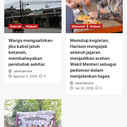
Daerah
Hukum
Ekonomi
Hukum
Warga menguatirkan
Menutup kegiatan,
jika kabel jatuh
Harison mengajak
ketanah,
seluruh jajaran
membahayakan
menjadikan arahan
penduduk sekitar.
Wakil Menteri sebagai
pedoman dalam
Jakartakoma
menjalankan tugas.
Agustus 5, 2026
0
Jakartakoma
Juli 31, 2026
0