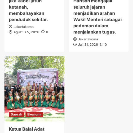
jika kabel jatuh
Harison mengajak
ketanah,
seluruh jajaran
membahayakan
menjadikan arahan
penduduk sekitar.
Wakil Menteri sebagai
pedoman dalam
Jakartakoma
menjalankan tugas.
Agustus 5, 2026
0
Jakartakoma
Juli 31, 2026
0
Daerah
Ekonomi
Ketua Balai Adat