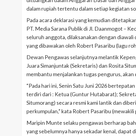
dituangkan dalam Anggaran Dasar dan Anggaran
dalam rupiah tertentu dalam setiap kegiatan s
Pada acara deklarasi yang kemudian ditetapkan 
PT. Media Sarana Publik di Jl. Daanmogot – K
seluruh anggota, dilaksanakan dengan diawali
yang dibawakan oleh Robert Pasaribu (lagu roh
Dewan Pengawas selanjutnya melantik Kepengur
Juara Simanjuntak (Sekretaris) dan Rosita Si
membantu menjalankan tugas pengurus, akan di
“Pada hari ini, Senin Satu Juni 2026 bertepata
terdiri dari : Ketua (Guntur Hutabarat); Sekre
Situmorang) secara resmi kami lantik dan dib
perkumpulan,” kata Robert Pasaribu (mewakili
Maripin Munte selaku pengawas berharap bah
yang sebelumnya hanya sekadar kenal, dapat d