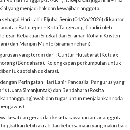
 Rumah Tangga (AD/ART). Disepakati juga nilai – nilai
osial yang menjadi hak dan kewajiban anggota.
sebagai Hari Lahir Eljuba, Senin (01/06/2026) di kantor
ecamatan Batuceper – Kota Tangerang dihadiri oleh
 dengan Kebaktian Singkat dan Siraman Rohani Kristen
ani) dan Maripin Munte (siraman rohani).
usan yang terdiri dari : Guntur Hutabarat (Ketua);
tumorang (Bendahara). Kelengkapan perkumpulan untuk
bentuk setelah deklarasi.
n dengan Peringatan Hari Lahir Pancasila, Pengurus yang
taris (Juara Simanjuntak) dan Bendahara (Rosita
erikan tanggungjawab dan tugas untun menjalankan roda
 pengawas).
wa kesatuan gerak dan kesetiakawanan antar anggota
itingkatkan lebih akrab dan kebersamaan yang makin baik