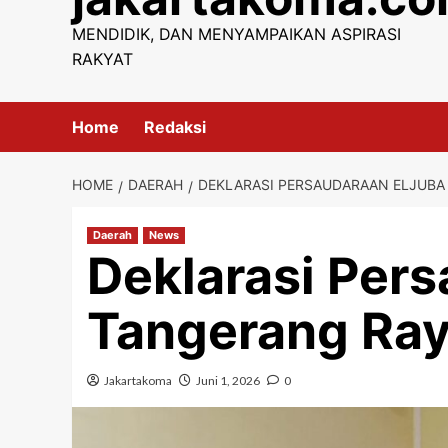
content
MENDIDIK, DAN MENYAMPAIKAN ASPIRASI
RAKYAT
Home
Redaksi
HOME
DAERAH
DEKLARASI PERSAUDARAAN ELJUBA
Daerah
News
Deklarasi Pers
Tangerang Ray
Jakartakoma
Juni 1, 2026
0