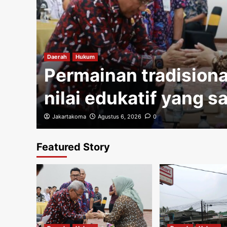
gi
Daerah
Hukum
Permainan tradisiona
nilai edukatif yang s
Jakartakoma
Agustus 6, 2026
0
Featured Story