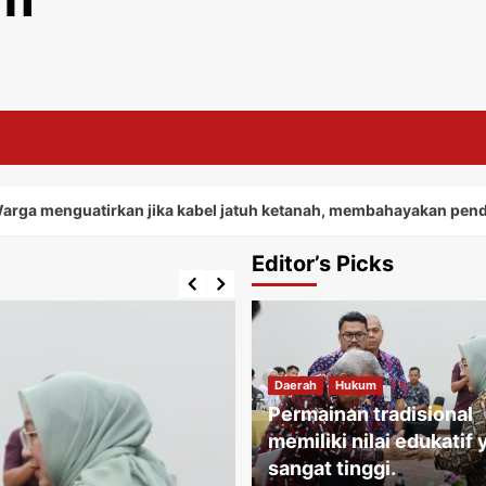
atirkan jika kabel jatuh ketanah, membahayakan penduduk sekit
Editor’s Picks
Daerah
Hukum
Permainan tradisional
memiliki nilai edukatif
sangat tinggi.