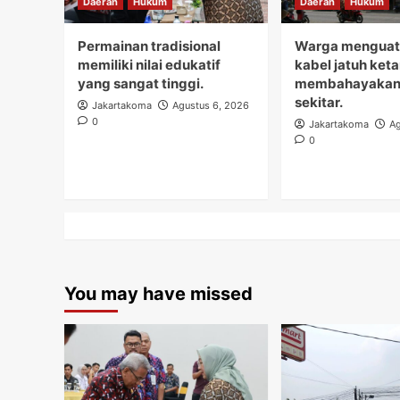
Daerah
Hukum
Daerah
Hukum
Permainan tradisional
Warga menguati
memiliki nilai edukatif
kabel jatuh ket
yang sangat tinggi.
membahayakan
sekitar.
Jakartakoma
Agustus 6, 2026
0
Jakartakoma
Ag
0
You may have missed