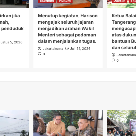
Ekonomi
Hukum
Daerah
Ek
rkan jika
Menutup kegiatan, Harison
Ketua Bala
anah,
mengajak seluruh jajaran
Tangerang 
 penduduk
menjadikan arahan Wakil
mengucapk
Menteri sebagai pedoman
atas duku
dalam menjalankan tugas.
bantuan B
ustus 5, 2026
dan seluru
Jakartakoma
Juli 31, 2026
0
Jakartakom
0