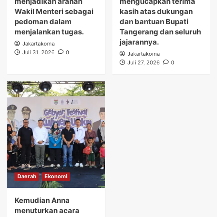
menjadikan arahan
mengucapkan terima
Wakil Menteri sebagai
kasih atas dukungan
pedoman dalam
dan bantuan Bupati
menjalankan tugas.
Tangerang dan seluruh
jajarannya.
Jakartakoma
Juli 31, 2026
0
Jakartakoma
Juli 27, 2026
0
Daerah
Ekonomi
Kemudian Anna
menuturkan acara