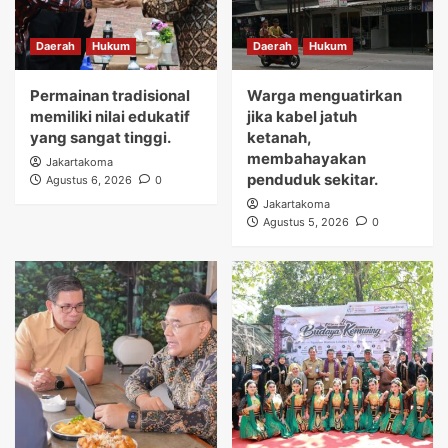
Daerah
Hukum
Daerah
Hukum
Permainan tradisional
Warga menguatirkan
memiliki nilai edukatif
jika kabel jatuh
yang sangat tinggi.
ketanah,
membahayakan
Jakartakoma
penduduk sekitar.
Agustus 6, 2026
0
Jakartakoma
Agustus 5, 2026
0