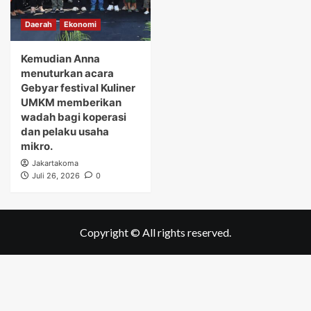
Daerah
Ekonomi
Kemudian Anna
menuturkan acara
Gebyar festival Kuliner
UMKM memberikan
wadah bagi koperasi
dan pelaku usaha
mikro.
Jakartakoma
Juli 26, 2026
0
Copyright © All rights reserved.