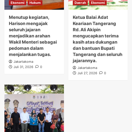
Ekonomi
Hukum
Daerah
Ekonomi
Menutup kegiatan,
Ketua Balai Adat
Harison mengajak
Keariaan Tangerang
seluruh jajaran
Rd. Ali Akipin
menjadikan arahan
mengucapkan terima
Wakil Menteri sebagai
kasih atas dukungan
pedoman dalam
dan bantuan Bupati
menjalankan tugas.
Tangerang dan seluruh
jajarannya.
Jakartakoma
Juli 31, 2026
0
Jakartakoma
Juli 27, 2026
0