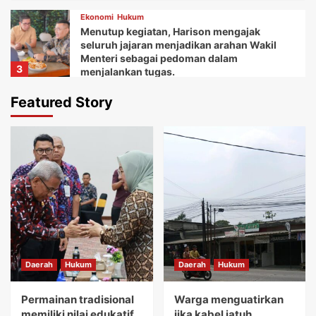
Ekonomi
Hukum
Menutup kegiatan, Harison mengajak
seluruh jajaran menjadikan arahan Wakil
Menteri sebagai pedoman dalam
3
menjalankan tugas.
Daerah
Ekonomi
Featured Story
Ketua Balai Adat Keariaan Tangerang Rd.
Ali Akipin mengucapkan terima kasih atas
dukungan dan bantuan Bupati Tangerang
4
dan seluruh jajarannya.
Daerah
Ekonomi
Kemudian Anna menuturkan acara Gebyar
festival Kuliner UMKM memberikan wadah
bagi koperasi dan pelaku usaha mikro.
5
Daerah
Hukum
Daerah
Hukum
Daerah
Hukum
Permainan tradisional memiliki nilai
edukatif yang sangat tinggi.
Permainan tradisional
Warga menguatirkan
1
memiliki nilai edukatif
jika kabel jatuh