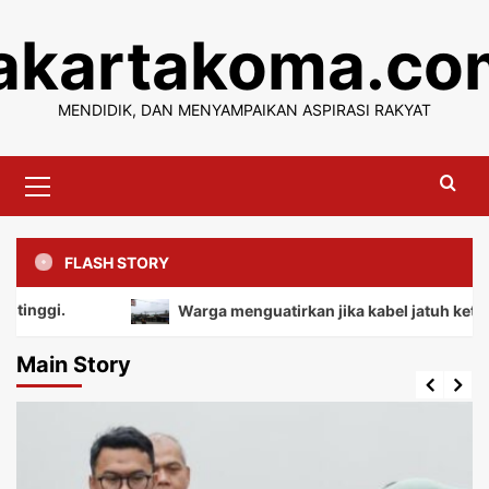
Skip
jakartakoma.co
to
content
MENDIDIK, DAN MENYAMPAIKAN ASPIRASI RAKYAT
Primary
Menu
FLASH STORY
Warga menguatirkan jika kabel jatuh ketanah, me
Main Story