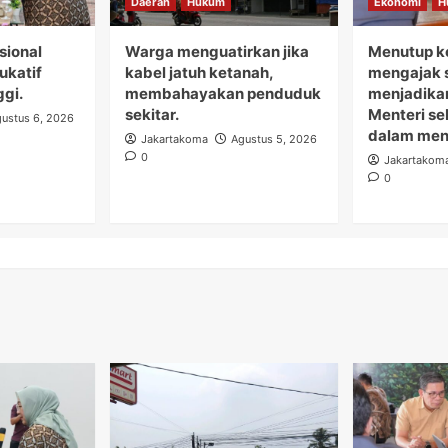
Daerah
Hukum
Ekonomi
H
sional
Warga menguatirkan jika
Menutup ke
dukatif
kabel jatuh ketanah,
mengajak s
ggi.
membahayakan penduduk
menjadikan
sekitar.
Menteri s
ustus 6, 2026
dalam menj
Jakartakoma
Agustus 5, 2026
0
Jakartakom
0