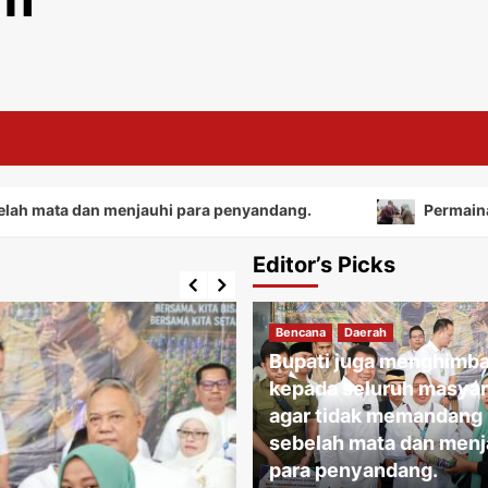
an menjauhi para penyandang.
Permainan tradisional
Editor’s Picks
Bencana
Daerah
Bupati juga menghimb
kepada seluruh masyar
agar tidak memandang
sebelah mata dan menj
para penyandang.