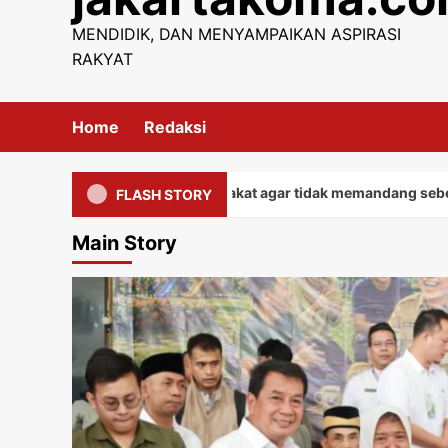
content
MENDIDIK, DAN MENYAMPAIKAN ASPIRASI
RAKYAT
Home
Redaksi
pada seluruh masyarakat agar tidak memandang sebelah mata d
FLASH STORY
Main Story