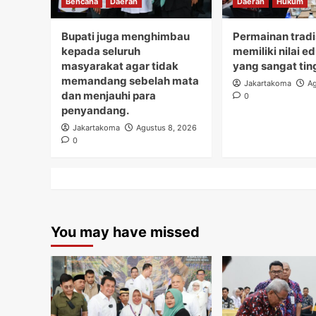
Bencana
Daerah
Daerah
Hukum
Bupati juga menghimbau
Permainan tradi
kepada seluruh
memiliki nilai e
masyarakat agar tidak
yang sangat tin
memandang sebelah mata
Jakartakoma
Ag
dan menjauhi para
0
penyandang.
Jakartakoma
Agustus 8, 2026
0
You may have missed