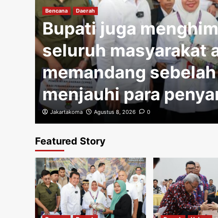
Bencana
Daerah
tas
Bupati juga menghi
i
seluruh masyarakat a
memandang sebelah
menjauhi para penya
Jakartakoma
Agustus 8, 2026
0
Featured Story