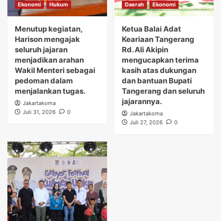
Ekonomi
Hukum
Daerah
Ekonomi
Menutup kegiatan,
Ketua Balai Adat
Harison mengajak
Keariaan Tangerang
seluruh jajaran
Rd. Ali Akipin
menjadikan arahan
mengucapkan terima
Wakil Menteri sebagai
kasih atas dukungan
pedoman dalam
dan bantuan Bupati
menjalankan tugas.
Tangerang dan seluruh
jajarannya.
Jakartakoma
Juli 31, 2026
0
Jakartakoma
Juli 27, 2026
0