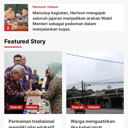
Ekonomi
Hukum
Menutup kegiatan, Harison mengajak
seluruh jajaran menjadikan arahan Wakil
Menteri sebagai pedoman dalam
3
menjalankan tugas.
Daerah
Ekonomi
Featured Story
Ketua Balai Adat Keariaan Tangerang Rd.
Ali Akipin mengucapkan terima kasih atas
dukungan dan bantuan Bupati Tangerang
4
dan seluruh jajarannya.
Daerah
Ekonomi
Kemudian Anna menuturkan acara Gebyar
festival Kuliner UMKM memberikan wadah
bagi koperasi dan pelaku usaha mikro.
5
Daerah
Hukum
Daerah
Hukum
Daerah
Hukum
Permainan tradisional memiliki nilai
edukatif yang sangat tinggi.
Permainan tradisional
Warga menguatirkan
1
memiliki nilai edukatif
jika kabel jatuh