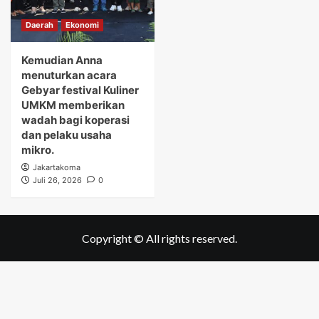
Daerah
Ekonomi
Kemudian Anna
menuturkan acara
Gebyar festival Kuliner
UMKM memberikan
wadah bagi koperasi
dan pelaku usaha
mikro.
Jakartakoma
Juli 26, 2026
0
Copyright © All rights reserved.