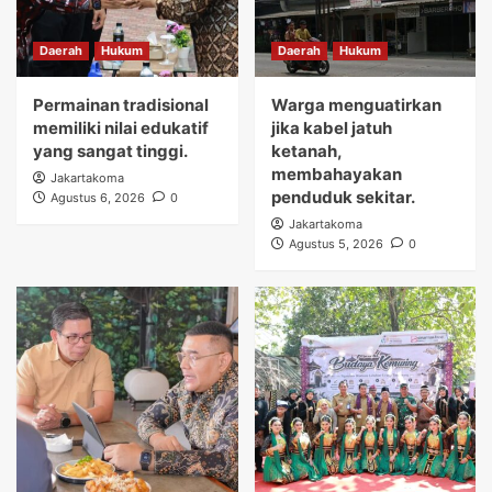
Daerah
Hukum
Daerah
Hukum
Permainan tradisional
Warga menguatirkan
memiliki nilai edukatif
jika kabel jatuh
yang sangat tinggi.
ketanah,
membahayakan
Jakartakoma
penduduk sekitar.
Agustus 6, 2026
0
Jakartakoma
Agustus 5, 2026
0