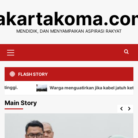
Skip
jakartakoma.co
to
content
MENDIDIK, DAN MENYAMPAIKAN ASPIRASI RAKYAT
Primary
Menu
FLASH STORY
Warga menguatirkan jika kabel jatuh ketanah, mem
Main Story