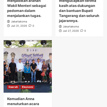
menjadikan arahan
mengucapkan terima
Wakil Menteri sebagai
kasih atas dukungan
pedoman dalam
dan bantuan Bupati
menjalankan tugas.
Tangerang dan seluruh
jajarannya.
Jakartakoma
Juli 31, 2026
0
Jakartakoma
Juli 27, 2026
0
Daerah
Ekonomi
Kemudian Anna
menuturkan acara