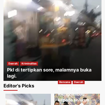
Daerah
Kriminalitas
Pkl di tertipkan sore, malamnya buka
lagi.
Bencana
Daerah
Jakartakoma
Agustus 10, 2026
0
Editor’s Picks
Bupati juga
Daerah
Hukum
menghimbau
Permainan tradisional memiliki nilai
kepada seluruh
edukatif yang sangat tinggi.
3