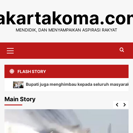
Skip
jakartakoma.co
to
content
MENDIDIK, DAN MENYAMPAIKAN ASPIRASI RAKYAT
Primary
Menu
FLASH STORY
Bupati juga menghimbau kepada seluruh masyarakat agar ti
Main Story