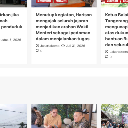
Ekonomi
Hukum
Daerah
Ek
rkan jika
Menutup kegiatan, Harison
Ketua Bala
anah,
mengajak seluruh jajaran
Tangerang 
 penduduk
menjadikan arahan Wakil
mengucapk
Menteri sebagai pedoman
atas duku
dalam menjalankan tugas.
bantuan B
ustus 5, 2026
dan seluru
Jakartakoma
Juli 31, 2026
0
Jakartakom
0