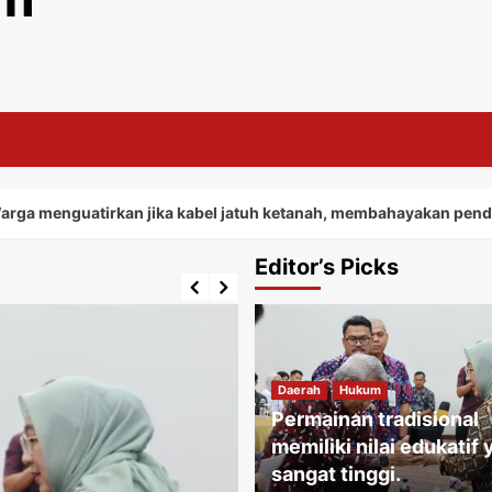
tirkan jika kabel jatuh ketanah, membahayakan penduduk sekita
Editor’s Picks
Daerah
Hukum
Permainan tradisional
memiliki nilai edukatif
sangat tinggi.