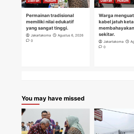
Daerah
Hukum
Daerah
Hukum
Permainan tradisional
Warga menguati
memiliki nilai edukatif
kabel jatuh ket
yang sangat tinggi.
membahayakan
sekitar.
Jakartakoma
Agustus 6, 2026
0
Jakartakoma
Ag
0
You may have missed