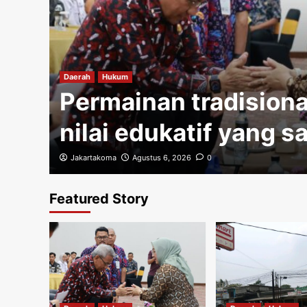
gi
Daerah
Hukum
Permainan tradisiona
nilai edukatif yang s
Jakartakoma
Agustus 6, 2026
0
Featured Story