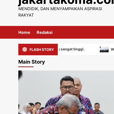
content
MENDIDIK, DAN MENYAMPAIKAN ASPIRASI
RAKYAT
Home
Redaksi
liki nilai edukatif yang sangat tinggi.
Warga mengua
FLASH STORY
Main Story