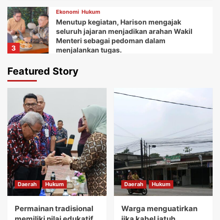
Ekonomi
Hukum
Menutup kegiatan, Harison mengajak
seluruh jajaran menjadikan arahan Wakil
Menteri sebagai pedoman dalam
3
menjalankan tugas.
Daerah
Ekonomi
Featured Story
Ketua Balai Adat Keariaan Tangerang Rd.
Ali Akipin mengucapkan terima kasih atas
dukungan dan bantuan Bupati Tangerang
4
dan seluruh jajarannya.
Daerah
Ekonomi
Kemudian Anna menuturkan acara Gebyar
festival Kuliner UMKM memberikan wadah
bagi koperasi dan pelaku usaha mikro.
5
Daerah
Hukum
Daerah
Hukum
Daerah
Hukum
Permainan tradisional memiliki nilai
edukatif yang sangat tinggi.
Permainan tradisional
Warga menguatirkan
1
memiliki nilai edukatif
jika kabel jatuh