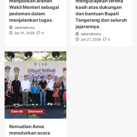
menjadikan arahan
mengucapkan terima
Wakil Menteri sebagai
kasih atas dukungan
pedoman dalam
dan bantuan Bupati
menjalankan tugas.
Tangerang dan seluruh
jajarannya.
Jakartakoma
Juli 31, 2026
0
Jakartakoma
Juli 27, 2026
0
Daerah
Ekonomi
Kemudian Anna
menuturkan acara