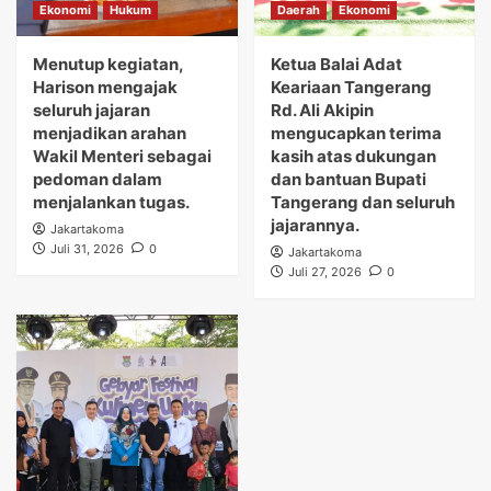
Ekonomi
Hukum
Daerah
Ekonomi
Menutup kegiatan,
Ketua Balai Adat
Harison mengajak
Keariaan Tangerang
seluruh jajaran
Rd. Ali Akipin
menjadikan arahan
mengucapkan terima
Wakil Menteri sebagai
kasih atas dukungan
pedoman dalam
dan bantuan Bupati
menjalankan tugas.
Tangerang dan seluruh
jajarannya.
Jakartakoma
Juli 31, 2026
0
Jakartakoma
Juli 27, 2026
0