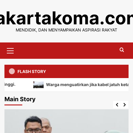
Skip
jakartakoma.co
to
content
MENDIDIK, DAN MENYAMPAIKAN ASPIRASI RAKYAT
Primary
Menu
FLASH STORY
Warga menguatirkan jika kabel jatuh ketanah, mem
Main Story