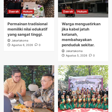
Daerah
Hukum
Daerah
Hukum
Permainan tradisional
Warga menguatirkan
memiliki nilai edukatif
jika kabel jatuh
yang sangat tinggi.
ketanah,
membahayakan
Jakartakoma
penduduk sekitar.
Agustus 6, 2026
0
Jakartakoma
Agustus 5, 2026
0