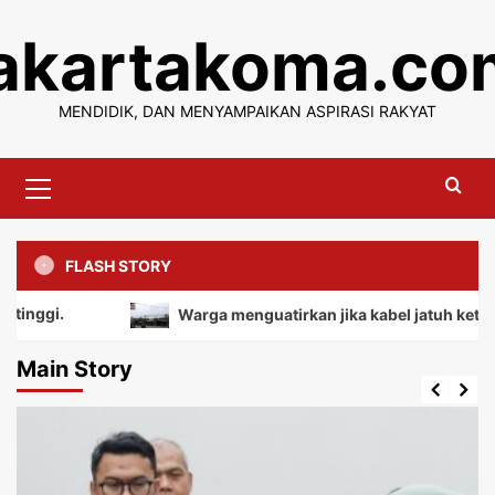
Skip
jakartakoma.co
to
content
MENDIDIK, DAN MENYAMPAIKAN ASPIRASI RAKYAT
Primary
Menu
FLASH STORY
Warga menguatirkan jika kabel jatuh ketanah, mem
Main Story