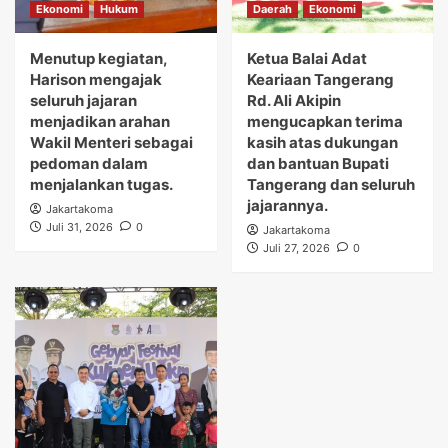
Ekonomi
Hukum
Daerah
Ekonomi
Menutup kegiatan,
Ketua Balai Adat
Harison mengajak
Keariaan Tangerang
seluruh jajaran
Rd. Ali Akipin
menjadikan arahan
mengucapkan terima
Wakil Menteri sebagai
kasih atas dukungan
pedoman dalam
dan bantuan Bupati
menjalankan tugas.
Tangerang dan seluruh
jajarannya.
Jakartakoma
Juli 31, 2026
0
Jakartakoma
Juli 27, 2026
0