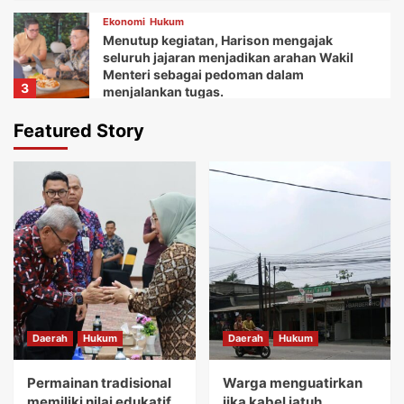
Ekonomi
Hukum
Menutup kegiatan, Harison mengajak
seluruh jajaran menjadikan arahan Wakil
Menteri sebagai pedoman dalam
3
menjalankan tugas.
Daerah
Ekonomi
Featured Story
Ketua Balai Adat Keariaan Tangerang Rd.
Ali Akipin mengucapkan terima kasih atas
dukungan dan bantuan Bupati Tangerang
4
dan seluruh jajarannya.
Daerah
Ekonomi
Kemudian Anna menuturkan acara Gebyar
festival Kuliner UMKM memberikan wadah
bagi koperasi dan pelaku usaha mikro.
5
Daerah
Hukum
Daerah
Hukum
Daerah
Hukum
Permainan tradisional memiliki nilai
edukatif yang sangat tinggi.
Permainan tradisional
Warga menguatirkan
1
memiliki nilai edukatif
jika kabel jatuh