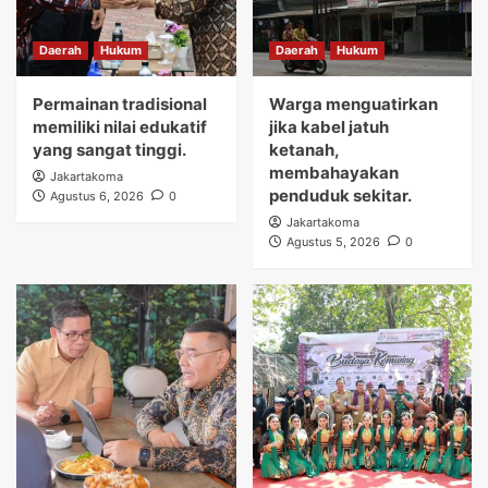
Daerah
Hukum
Daerah
Hukum
Permainan tradisional
Warga menguatirkan
memiliki nilai edukatif
jika kabel jatuh
yang sangat tinggi.
ketanah,
membahayakan
Jakartakoma
penduduk sekitar.
Agustus 6, 2026
0
Jakartakoma
Agustus 5, 2026
0