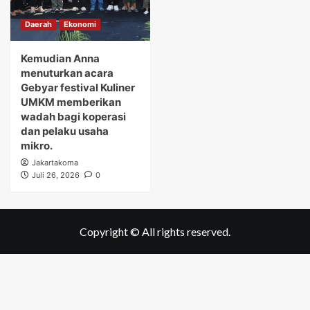
Daerah
Ekonomi
Kemudian Anna
menuturkan acara
Gebyar festival Kuliner
UMKM memberikan
wadah bagi koperasi
dan pelaku usaha
mikro.
Jakartakoma
Juli 26, 2026
0
Copyright © All rights reserved.