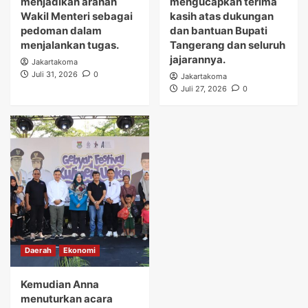
menjadikan arahan
mengucapkan terima
Wakil Menteri sebagai
kasih atas dukungan
pedoman dalam
dan bantuan Bupati
menjalankan tugas.
Tangerang dan seluruh
jajarannya.
Jakartakoma
Juli 31, 2026
0
Jakartakoma
Juli 27, 2026
0
Daerah
Ekonomi
Kemudian Anna
menuturkan acara