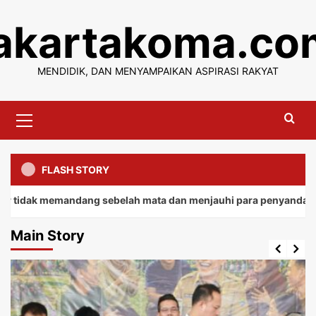
Skip
jakartakoma.co
to
content
MENDIDIK, DAN MENYAMPAIKAN ASPIRASI RAKYAT
Primary
Menu
FLASH STORY
emandang sebelah mata dan menjauhi para penyandang.
Main Story