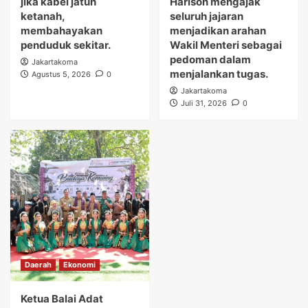
jika kabel jatuh
Harison mengajak
ketanah,
seluruh jajaran
membahayakan
menjadikan arahan
penduduk sekitar.
Wakil Menteri sebagai
pedoman dalam
Jakartakoma
menjalankan tugas.
Agustus 5, 2026
0
Jakartakoma
Juli 31, 2026
0
Daerah
Ekonomi
Ketua Balai Adat