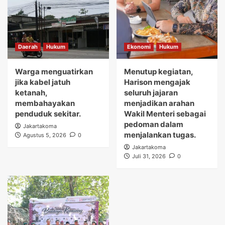
Daerah
Hukum
Ekonomi
Hukum
Warga menguatirkan
Menutup kegiatan,
jika kabel jatuh
Harison mengajak
ketanah,
seluruh jajaran
membahayakan
menjadikan arahan
penduduk sekitar.
Wakil Menteri sebagai
pedoman dalam
Jakartakoma
menjalankan tugas.
Agustus 5, 2026
0
Jakartakoma
Juli 31, 2026
0