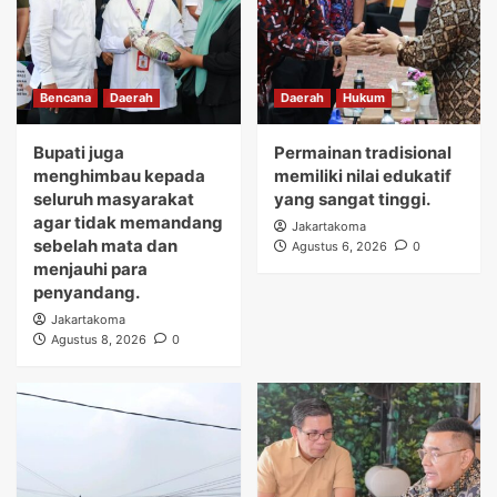
Bencana
Daerah
Daerah
Hukum
Bupati juga
Permainan tradisional
menghimbau kepada
memiliki nilai edukatif
seluruh masyarakat
yang sangat tinggi.
agar tidak memandang
Jakartakoma
sebelah mata dan
Agustus 6, 2026
0
menjauhi para
penyandang.
Jakartakoma
Agustus 8, 2026
0