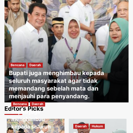
Bencana
Daerah
Bupati juga menghimbau kepada
seluruh masyarakat agar tidak
memandang sebelah mata dan
menjauhi para penyandang.
Bencana
Daerah
Jakartakoma
Agustus 8, 2026
0
Editor’s Picks
Bupati juga
Daerah
Hukum
Warga menguatirkan jika kabel jatuh
menghimbau
ketanah, membahayakan penduduk
kepada seluruh
Daerah
Hukum
sekitar.
3