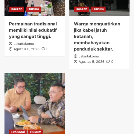
Daerah
Hukum
Daerah
Hukum
Permainan tradisional
Warga menguatirkan
memiliki nilai edukatif
jika kabel jatuh
yang sangat tinggi.
ketanah,
membahayakan
Jakartakoma
penduduk sekitar.
Agustus 6, 2026
0
Jakartakoma
Agustus 5, 2026
0
Ekonomi
Hukum