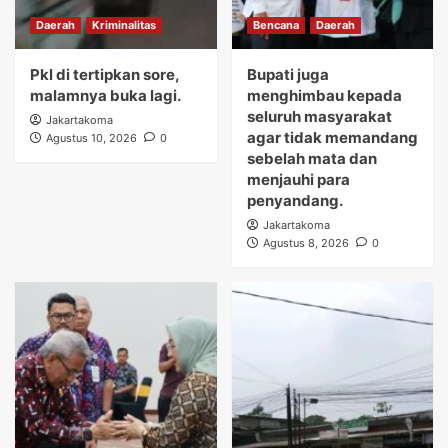
Daerah
Kriminalitas
Bencana
Daerah
Pkl di tertipkan sore,
Bupati juga
malamnya buka lagi.
menghimbau kepada
seluruh masyarakat
Jakartakoma
agar tidak memandang
Agustus 10, 2026
0
sebelah mata dan
menjauhi para
penyandang.
Jakartakoma
Agustus 8, 2026
0