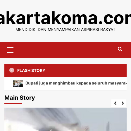
Skip
jakartakoma.co
to
content
MENDIDIK, DAN MENYAMPAIKAN ASPIRASI RAKYAT
Primary
Menu
FLASH STORY
Bupati juga menghimbau kepada seluruh masyarakat agar t
Main Story