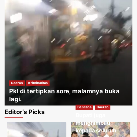
Daerah
Kriminalitas
Pkl di tertipkan sore, malamnya buka
lagi.
Bencana
Daerah
Jakartakoma
Agustus 10, 2026
0
Editor’s Picks
Bupati juga
Daerah
Hukum
menghimbau
Permainan tradisional memiliki nilai
kepada seluruh
edukatif yang sangat tinggi.
3