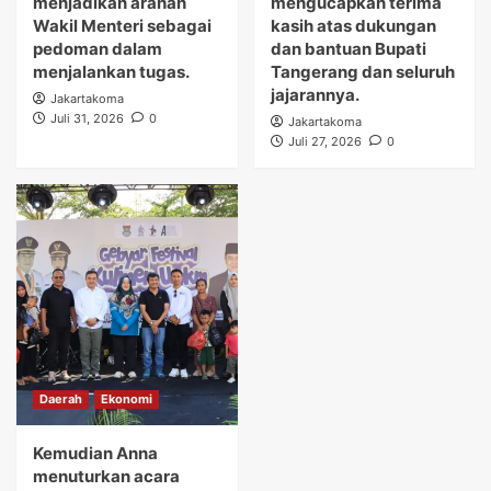
menjadikan arahan
mengucapkan terima
Wakil Menteri sebagai
kasih atas dukungan
pedoman dalam
dan bantuan Bupati
menjalankan tugas.
Tangerang dan seluruh
jajarannya.
Jakartakoma
Juli 31, 2026
0
Jakartakoma
Juli 27, 2026
0
Daerah
Ekonomi
Kemudian Anna
menuturkan acara