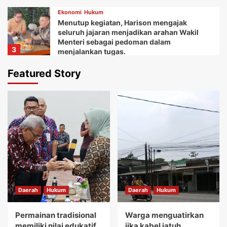
Ekonomi
Hukum
Menutup kegiatan, Harison mengajak
seluruh jajaran menjadikan arahan Wakil
Menteri sebagai pedoman dalam
3
menjalankan tugas.
Daerah
Ekonomi
Featured Story
Ketua Balai Adat Keariaan Tangerang Rd.
Ali Akipin mengucapkan terima kasih atas
dukungan dan bantuan Bupati Tangerang
4
dan seluruh jajarannya.
Daerah
Ekonomi
Kemudian Anna menuturkan acara Gebyar
festival Kuliner UMKM memberikan wadah
bagi koperasi dan pelaku usaha mikro.
5
Daerah
Hukum
Daerah
Hukum
Daerah
Hukum
Permainan tradisional memiliki nilai
edukatif yang sangat tinggi.
Permainan tradisional
Warga menguatirkan
1
memiliki nilai edukatif
jika kabel jatuh