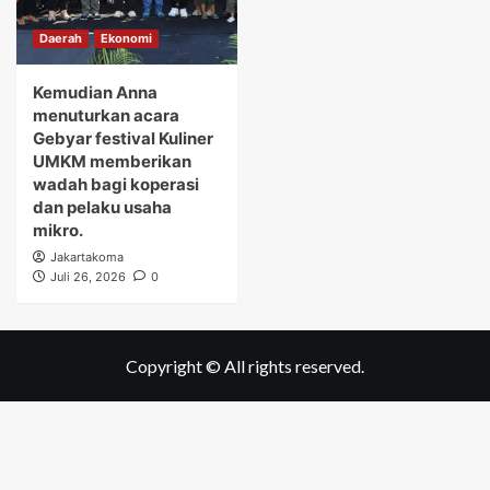
Daerah
Ekonomi
Kemudian Anna
menuturkan acara
Gebyar festival Kuliner
UMKM memberikan
wadah bagi koperasi
dan pelaku usaha
mikro.
Jakartakoma
Juli 26, 2026
0
Copyright © All rights reserved.