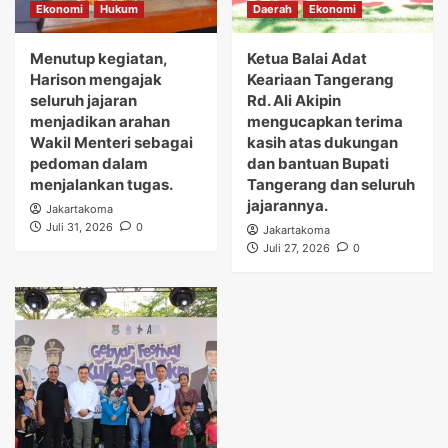
Ekonomi
Hukum
Daerah
Ekonomi
Menutup kegiatan,
Ketua Balai Adat
Harison mengajak
Keariaan Tangerang
seluruh jajaran
Rd. Ali Akipin
menjadikan arahan
mengucapkan terima
Wakil Menteri sebagai
kasih atas dukungan
pedoman dalam
dan bantuan Bupati
menjalankan tugas.
Tangerang dan seluruh
jajarannya.
Jakartakoma
Juli 31, 2026
0
Jakartakoma
Juli 27, 2026
0