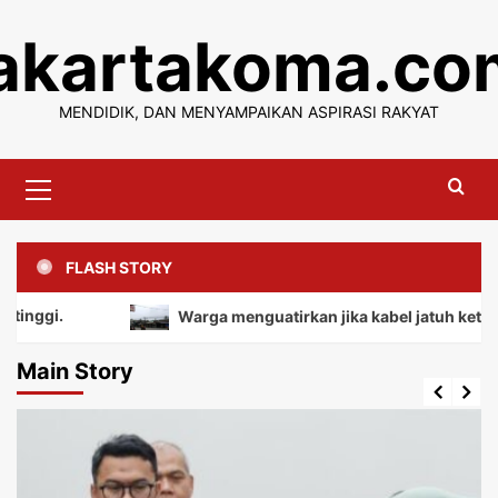
Skip
jakartakoma.co
to
content
MENDIDIK, DAN MENYAMPAIKAN ASPIRASI RAKYAT
Primary
Menu
FLASH STORY
Warga menguatirkan jika kabel jatuh ketanah, mem
Main Story