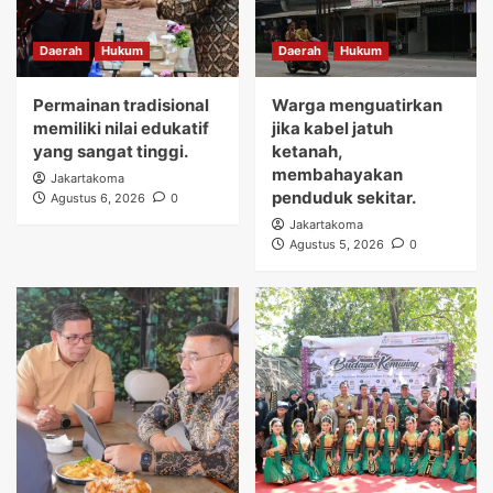
Daerah
Hukum
Daerah
Hukum
Permainan tradisional
Warga menguatirkan
memiliki nilai edukatif
jika kabel jatuh
yang sangat tinggi.
ketanah,
membahayakan
Jakartakoma
penduduk sekitar.
Agustus 6, 2026
0
Jakartakoma
Agustus 5, 2026
0