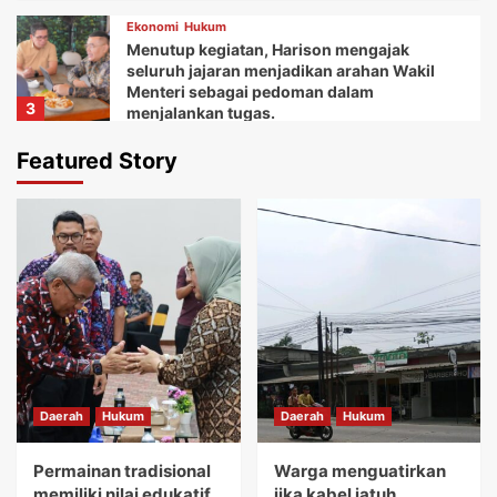
Ekonomi
Hukum
Menutup kegiatan, Harison mengajak
seluruh jajaran menjadikan arahan Wakil
Menteri sebagai pedoman dalam
3
menjalankan tugas.
Daerah
Ekonomi
Featured Story
Ketua Balai Adat Keariaan Tangerang Rd.
Ali Akipin mengucapkan terima kasih atas
dukungan dan bantuan Bupati Tangerang
4
dan seluruh jajarannya.
Daerah
Ekonomi
Kemudian Anna menuturkan acara Gebyar
festival Kuliner UMKM memberikan wadah
bagi koperasi dan pelaku usaha mikro.
5
Daerah
Hukum
Daerah
Hukum
Daerah
Hukum
Permainan tradisional memiliki nilai
edukatif yang sangat tinggi.
Permainan tradisional
Warga menguatirkan
1
memiliki nilai edukatif
jika kabel jatuh