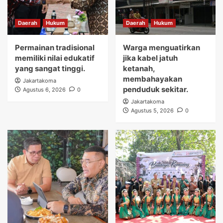
Daerah
Hukum
Daerah
Hukum
Permainan tradisional
Warga menguatirkan
memiliki nilai edukatif
jika kabel jatuh
yang sangat tinggi.
ketanah,
membahayakan
Jakartakoma
penduduk sekitar.
Agustus 6, 2026
0
Jakartakoma
Agustus 5, 2026
0