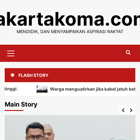
Skip
jakartakoma.co
to
content
MENDIDIK, DAN MENYAMPAIKAN ASPIRASI RAKYAT
Primary
Menu
FLASH STORY
Warga menguatirkan jika kabel jatuh ketanah, mem
Main Story