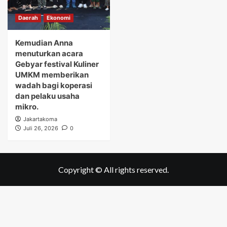
Daerah
Ekonomi
Kemudian Anna
menuturkan acara
Gebyar festival Kuliner
UMKM memberikan
wadah bagi koperasi
dan pelaku usaha
mikro.
Jakartakoma
Juli 26, 2026
0
Copyright © All rights reserved.