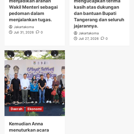
menjadikan arahan
mengucapkan terima
Wakil Menteri sebagai
kasih atas dukungan
pedoman dalam
dan bantuan Bupati
menjalankan tugas.
Tangerang dan seluruh
jajarannya.
Jakartakoma
Juli 31, 2026
0
Jakartakoma
Juli 27, 2026
0
Daerah
Ekonomi
Kemudian Anna
menuturkan acara