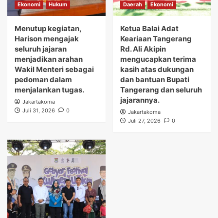
Ekonomi
Hukum
Daerah
Ekonomi
Menutup kegiatan,
Ketua Balai Adat
Harison mengajak
Keariaan Tangerang
seluruh jajaran
Rd. Ali Akipin
menjadikan arahan
mengucapkan terima
Wakil Menteri sebagai
kasih atas dukungan
pedoman dalam
dan bantuan Bupati
menjalankan tugas.
Tangerang dan seluruh
jajarannya.
Jakartakoma
Juli 31, 2026
0
Jakartakoma
Juli 27, 2026
0