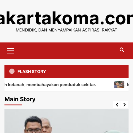
Skip
jakartakoma.co
to
content
MENDIDIK, DAN MENYAMPAIKAN ASPIRASI RAKYAT
Primary
Menu
FLASH STORY
nah, membahayakan penduduk sekitar.
Menutup kegi
Main Story