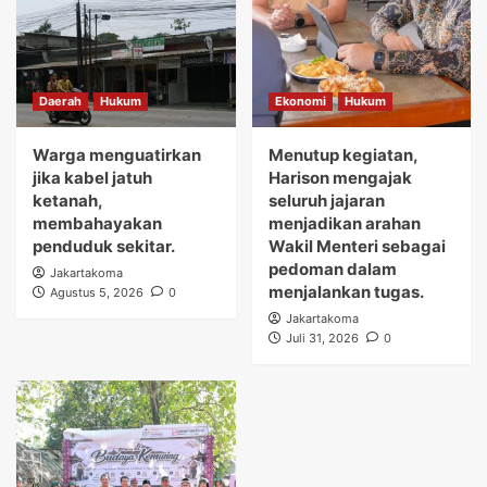
Daerah
Hukum
Ekonomi
Hukum
Warga menguatirkan
Menutup kegiatan,
jika kabel jatuh
Harison mengajak
ketanah,
seluruh jajaran
membahayakan
menjadikan arahan
penduduk sekitar.
Wakil Menteri sebagai
pedoman dalam
Jakartakoma
menjalankan tugas.
Agustus 5, 2026
0
Jakartakoma
Juli 31, 2026
0