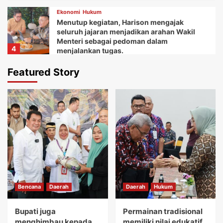
Ekonomi
Hukum
Menutup kegiatan, Harison mengajak
seluruh jajaran menjadikan arahan Wakil
Menteri sebagai pedoman dalam
4
menjalankan tugas.
Daerah
Ekonomi
Featured Story
Ketua Balai Adat Keariaan Tangerang Rd.
Ali Akipin mengucapkan terima kasih atas
dukungan dan bantuan Bupati Tangerang
5
dan seluruh jajarannya.
Bencana
Daerah
Bupati juga menghimbau kepada seluruh
masyarakat agar tidak memandang
sebelah mata dan menjauhi para
1
penyandang.
Daerah
Hukum
Bencana
Daerah
Daerah
Hukum
Permainan tradisional memiliki nilai
edukatif yang sangat tinggi.
Bupati juga
Permainan tradisional
2
menghimbau kepada
memiliki nilai edukatif