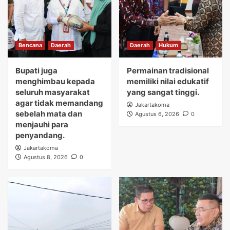
Bencana
Daerah
Daerah
Hukum
Bupati juga
Permainan tradisional
menghimbau kepada
memiliki nilai edukatif
seluruh masyarakat
yang sangat tinggi.
agar tidak memandang
Jakartakoma
sebelah mata dan
Agustus 6, 2026
0
menjauhi para
penyandang.
Jakartakoma
Agustus 8, 2026
0