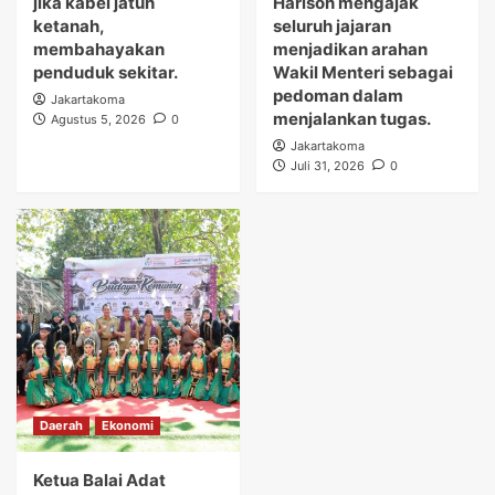
jika kabel jatuh
Harison mengajak
ketanah,
seluruh jajaran
membahayakan
menjadikan arahan
penduduk sekitar.
Wakil Menteri sebagai
pedoman dalam
Jakartakoma
menjalankan tugas.
Agustus 5, 2026
0
Jakartakoma
Juli 31, 2026
0
Daerah
Ekonomi
Ketua Balai Adat