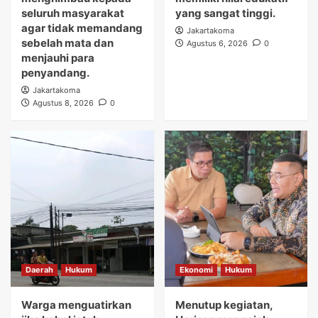
seluruh masyarakat
yang sangat tinggi.
Daerah
Hukum
agar tidak memandang
Jakartakoma
Warga menguatirkan jika kabel jatuh
sebelah mata dan
Agustus 6, 2026
0
ketanah, membahayakan penduduk
menjauhi para
sekitar.
3
penyandang.
Ekonomi
Hukum
Jakartakoma
Agustus 8, 2026
Menutup kegiatan, Harison mengajak
0
seluruh jajaran menjadikan arahan Wakil
Menteri sebagai pedoman dalam
4
menjalankan tugas.
Daerah
Ekonomi
Ketua Balai Adat Keariaan Tangerang Rd.
Ali Akipin mengucapkan terima kasih atas
dukungan dan bantuan Bupati Tangerang
5
dan seluruh jajarannya.
Daerah
Hukum
Ekonomi
Hukum
Warga menguatirkan
Menutup kegiatan,