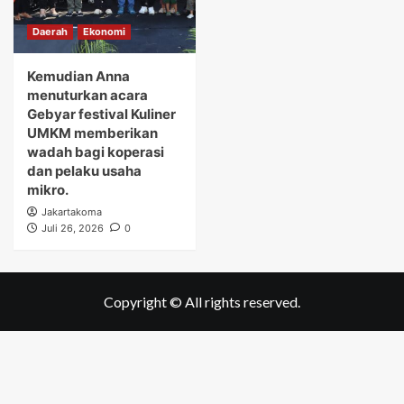
Daerah
Ekonomi
Kemudian Anna
menuturkan acara
Gebyar festival Kuliner
UMKM memberikan
wadah bagi koperasi
dan pelaku usaha
mikro.
Jakartakoma
Juli 26, 2026
0
Copyright © All rights reserved.