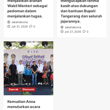
menjadikan arahan
mengucapkan terima
Wakil Menteri sebagai
kasih atas dukungan
pedoman dalam
dan bantuan Bupati
menjalankan tugas.
Tangerang dan seluruh
jajarannya.
Jakartakoma
Juli 31, 2026
0
Jakartakoma
Juli 27, 2026
0
Daerah
Ekonomi
Kemudian Anna
menuturkan acara