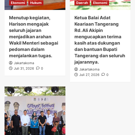
Ekonomi
Hukum
Daerah
Ekonomi
Menutup kegiatan,
Ketua Balai Adat
Harison mengajak
Keariaan Tangerang
seluruh jajaran
Rd. Ali Akipin
menjadikan arahan
mengucapkan terima
Wakil Menteri sebagai
kasih atas dukungan
pedoman dalam
dan bantuan Bupati
menjalankan tugas.
Tangerang dan seluruh
jajarannya.
Jakartakoma
Juli 31, 2026
0
Jakartakoma
Juli 27, 2026
0