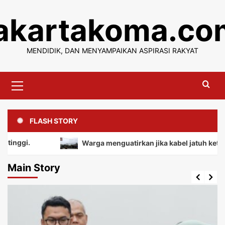
Skip
jakartakoma.co
to
content
MENDIDIK, DAN MENYAMPAIKAN ASPIRASI RAKYAT
Primary
Menu
FLASH STORY
Warga menguatirkan jika kabel jatuh ketanah, me
Main Story