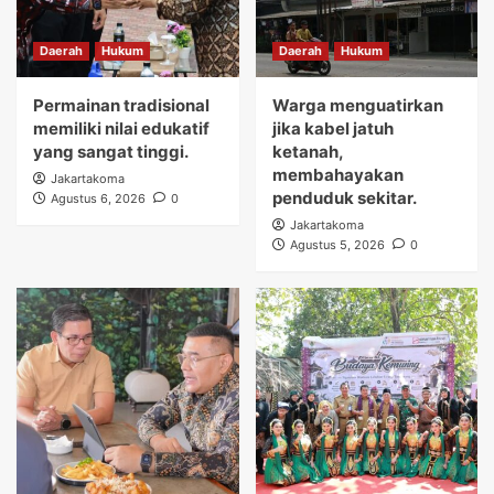
Daerah
Hukum
Daerah
Hukum
Permainan tradisional
Warga menguatirkan
memiliki nilai edukatif
jika kabel jatuh
yang sangat tinggi.
ketanah,
membahayakan
Jakartakoma
penduduk sekitar.
Agustus 6, 2026
0
Jakartakoma
Agustus 5, 2026
0