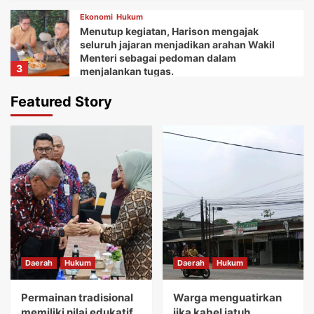
Ekonomi
Hukum
Menutup kegiatan, Harison mengajak
seluruh jajaran menjadikan arahan Wakil
Menteri sebagai pedoman dalam
3
menjalankan tugas.
Daerah
Ekonomi
Featured Story
Ketua Balai Adat Keariaan Tangerang Rd.
Ali Akipin mengucapkan terima kasih atas
dukungan dan bantuan Bupati Tangerang
4
dan seluruh jajarannya.
Daerah
Ekonomi
Kemudian Anna menuturkan acara Gebyar
festival Kuliner UMKM memberikan wadah
bagi koperasi dan pelaku usaha mikro.
5
Daerah
Hukum
Daerah
Hukum
Daerah
Hukum
Permainan tradisional memiliki nilai
edukatif yang sangat tinggi.
Permainan tradisional
Warga menguatirkan
1
memiliki nilai edukatif
jika kabel jatuh