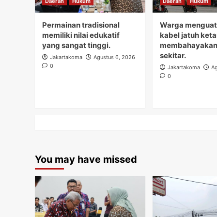
Daerah
Hukum
Daerah
Hukum
Permainan tradisional
Warga menguati
memiliki nilai edukatif
kabel jatuh ket
yang sangat tinggi.
membahayakan
sekitar.
Jakartakoma
Agustus 6, 2026
0
Jakartakoma
Ag
0
You may have missed