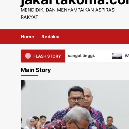
content
MENDIDIK, DAN MENYAMPAIKAN ASPIRASI
RAKYAT
Home
Redaksi
iki nilai edukatif yang sangat tinggi.
Warga mengua
FLASH STORY
Main Story