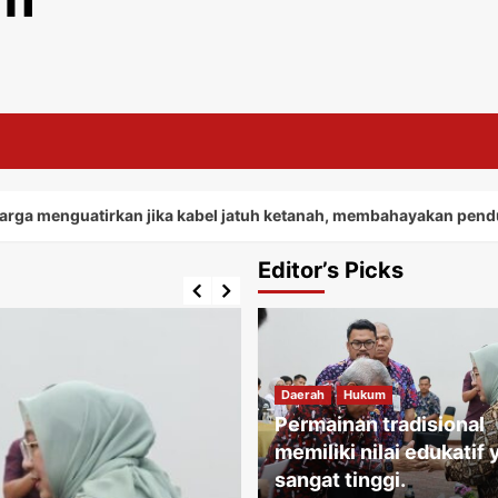
tirkan jika kabel jatuh ketanah, membahayakan penduduk sekita
Editor’s Picks
Daerah
Hukum
Permainan tradisional
memiliki nilai edukatif
sangat tinggi.