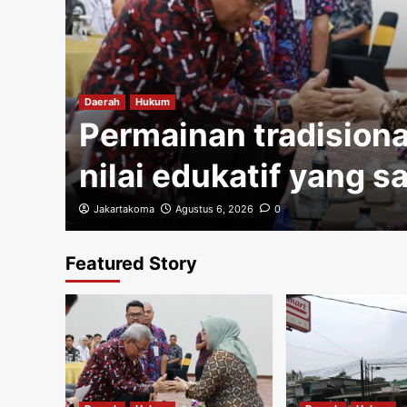
gi
Daerah
Hukum
Permainan tradisiona
nilai edukatif yang s
Jakartakoma
Agustus 6, 2026
0
Featured Story