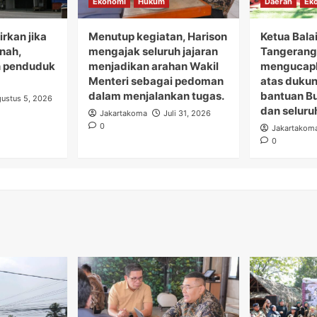
Ekonomi
Hukum
Daerah
Ek
rkan jika
Menutup kegiatan, Harison
Ketua Bala
anah,
mengajak seluruh jajaran
Tangerang 
 penduduk
menjadikan arahan Wakil
mengucapk
Menteri sebagai pedoman
atas duku
dalam menjalankan tugas.
bantuan B
ustus 5, 2026
dan seluru
Jakartakoma
Juli 31, 2026
0
Jakartakom
0