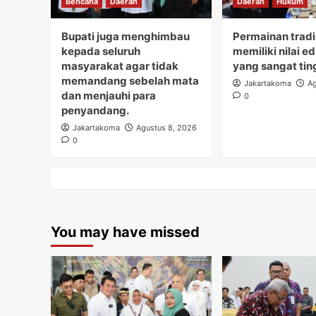
Bencana
Daerah
Daerah
Hukum
Bupati juga menghimbau
Permainan tradi
kepada seluruh
memiliki nilai e
masyarakat agar tidak
yang sangat tin
memandang sebelah mata
Jakartakoma
Ag
dan menjauhi para
0
penyandang.
Jakartakoma
Agustus 8, 2026
0
You may have missed