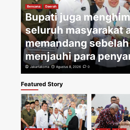
Bencana
Daerah
tas
Bupati juga menghi
i
seluruh masyarakat a
memandang sebelah
menjauhi para penya
Jakartakoma
Agustus 8, 2026
0
Featured Story