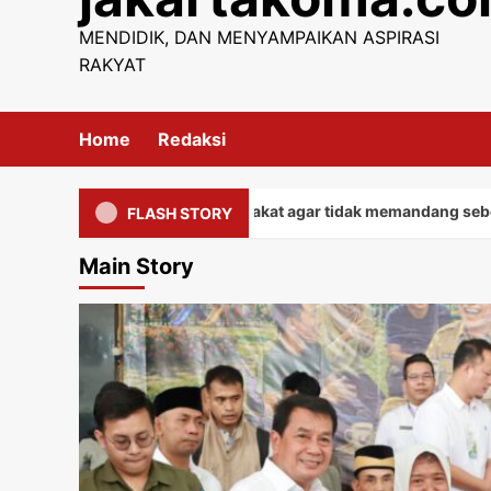
content
MENDIDIK, DAN MENYAMPAIKAN ASPIRASI
RAKYAT
Home
Redaksi
pada seluruh masyarakat agar tidak memandang sebelah mata d
FLASH STORY
Main Story