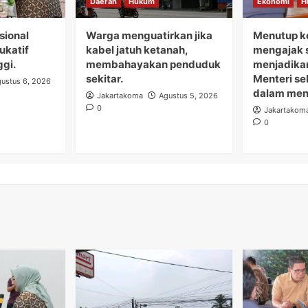
Daerah
Hukum
Ekonomi
H
sional
Warga menguatirkan jika
Menutup ke
dukatif
kabel jatuh ketanah,
mengajak s
ggi.
membahayakan penduduk
menjadikan
sekitar.
Menteri s
ustus 6, 2026
dalam menj
Jakartakoma
Agustus 5, 2026
0
Jakartakom
0