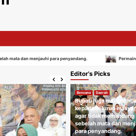
an menjauhi para penyandang.
Permainan tradisional
Editor’s Picks
Bencana
Daerah
Bupati juga menghimb
kepada seluruh masyar
agar tidak memandang
sebelah mata dan menj
para penyandang.