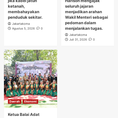
jika kabel jatuh
Harison mengajak
ketanah,
seluruh jajaran
membahayakan
menjadikan arahan
penduduk sekitar.
Wakil Menteri sebagai
pedoman dalam
Jakartakoma
menjalankan tugas.
Agustus 5, 2026
0
Jakartakoma
Juli 31, 2026
0
Daerah
Ekonomi
Ketua Balai Adat