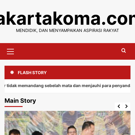
Skip
jakartakoma.co
to
content
MENDIDIK, DAN MENYAMPAIKAN ASPIRASI RAKYAT
Primary
Menu
FLASH STORY
memandang sebelah mata dan menjauhi para penyandang.
Main Story