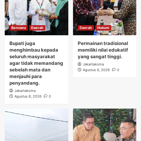
Bencana
Daerah
Daerah
Hukum
Bupati juga
Permainan tradisional
menghimbau kepada
memiliki nilai edukatif
seluruh masyarakat
yang sangat tinggi.
agar tidak memandang
Jakartakoma
sebelah mata dan
Agustus 6, 2026
0
menjauhi para
penyandang.
Jakartakoma
Agustus 8, 2026
0