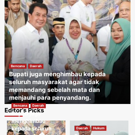
Bencana
Daerah
Bupati juga menghimbau kepada
seluruh masyarakat agar tidak
memandang sebelah mata dan
menjauhi para penyandang.
Bencana
Daerah
Jakartakoma
Agustus 8, 2026
0
Editor’s Picks
Bupati juga
Daerah
Hukum
Warga menguatirkan jika kabel jatuh
menghimbau
ketanah, membahayakan penduduk
kepada seluruh
Daerah
Hukum
sekitar.
3