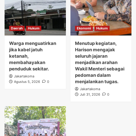
Daerah
Hukum
Ekonomi
Hukum
Warga menguatirkan
Menutup kegiatan,
jika kabel jatuh
Harison mengajak
ketanah,
seluruh jajaran
membahayakan
menjadikan arahan
penduduk sekitar.
Wakil Menteri sebagai
pedoman dalam
Jakartakoma
menjalankan tugas.
Agustus 5, 2026
0
Jakartakoma
Juli 31, 2026
0