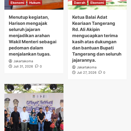
Ekonomi
Hukum
Daerah
Ekonomi
Menutup kegiatan,
Ketua Balai Adat
Harison mengajak
Keariaan Tangerang
seluruh jajaran
Rd. Ali Akipin
menjadikan arahan
mengucapkan terima
Wakil Menteri sebagai
kasih atas dukungan
pedoman dalam
dan bantuan Bupati
menjalankan tugas.
Tangerang dan seluruh
jajarannya.
Jakartakoma
Juli 31, 2026
0
Jakartakoma
Juli 27, 2026
0