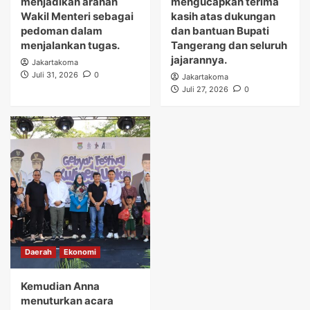
menjadikan arahan
mengucapkan terima
Wakil Menteri sebagai
kasih atas dukungan
pedoman dalam
dan bantuan Bupati
menjalankan tugas.
Tangerang dan seluruh
jajarannya.
Jakartakoma
Juli 31, 2026
0
Jakartakoma
Juli 27, 2026
0
Daerah
Ekonomi
Kemudian Anna
menuturkan acara