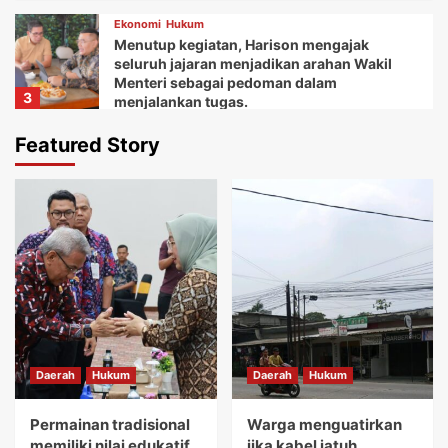
Ekonomi
Hukum
Menutup kegiatan, Harison mengajak
seluruh jajaran menjadikan arahan Wakil
Menteri sebagai pedoman dalam
3
menjalankan tugas.
Daerah
Ekonomi
Featured Story
Ketua Balai Adat Keariaan Tangerang Rd.
Ali Akipin mengucapkan terima kasih atas
dukungan dan bantuan Bupati Tangerang
4
dan seluruh jajarannya.
Daerah
Ekonomi
Kemudian Anna menuturkan acara Gebyar
festival Kuliner UMKM memberikan wadah
bagi koperasi dan pelaku usaha mikro.
5
Daerah
Hukum
Daerah
Hukum
Daerah
Hukum
Permainan tradisional memiliki nilai
edukatif yang sangat tinggi.
Permainan tradisional
Warga menguatirkan
1
memiliki nilai edukatif
jika kabel jatuh