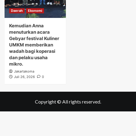
Daerah
Ekonomi
Kemudian Anna
menuturkan acara
Gebyar festival Kuliner
UMKM memberikan
wadah bagi koperasi
dan pelaku usaha
mikro.
Jakartakoma
Juli 26, 2026
0
Copyright © All rights reserved.