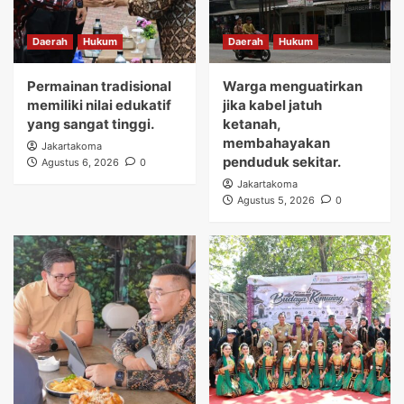
Daerah
Hukum
Daerah
Hukum
Permainan tradisional
Warga menguatirkan
memiliki nilai edukatif
jika kabel jatuh
yang sangat tinggi.
ketanah,
membahayakan
Jakartakoma
penduduk sekitar.
Agustus 6, 2026
0
Jakartakoma
Agustus 5, 2026
0