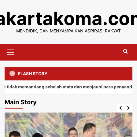
Skip
jakartakoma.co
to
content
MENDIDIK, DAN MENYAMPAIKAN ASPIRASI RAKYAT
Primary
Menu
FLASH STORY
 memandang sebelah mata dan menjauhi para penyandang.
Main Story