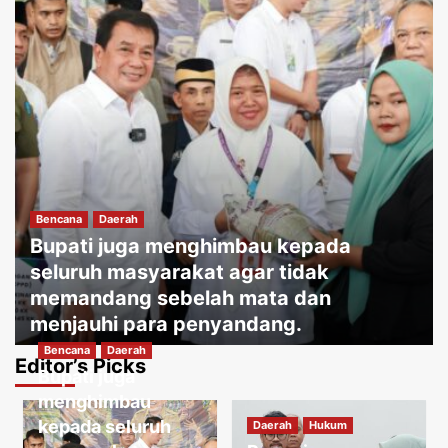
Bencana
Daerah
Bupati juga menghimbau kepada
seluruh masyarakat agar tidak
memandang sebelah mata dan
menjauhi para penyandang.
Bencana
Daerah
Jakartakoma
Agustus 8, 2026
0
Editor’s Picks
Bupati juga
Daerah
Hukum
Warga menguatirkan jika kabel jatuh
menghimbau
ketanah, membahayakan penduduk
kepada seluruh
Daerah
Hukum
sekitar.
3