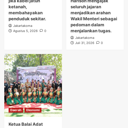
jika kabel jatuh
Harison mengajak
ketanah,
seluruh jajaran
membahayakan
menjadikan arahan
penduduk sekitar.
Wakil Menteri sebagai
pedoman dalam
Jakartakoma
menjalankan tugas.
Agustus 5, 2026
0
Jakartakoma
Juli 31, 2026
0
Daerah
Ekonomi
Ketua Balai Adat