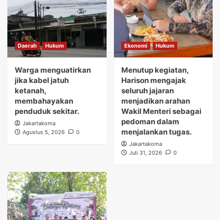
Daerah
Hukum
Ekonomi
Hukum
Warga menguatirkan
Menutup kegiatan,
jika kabel jatuh
Harison mengajak
ketanah,
seluruh jajaran
membahayakan
menjadikan arahan
penduduk sekitar.
Wakil Menteri sebagai
pedoman dalam
Jakartakoma
menjalankan tugas.
Agustus 5, 2026
0
Jakartakoma
Juli 31, 2026
0