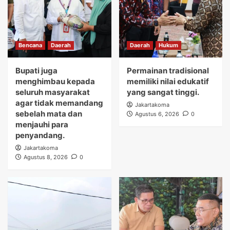
Bencana
Daerah
Daerah
Hukum
Bupati juga
Permainan tradisional
menghimbau kepada
memiliki nilai edukatif
seluruh masyarakat
yang sangat tinggi.
agar tidak memandang
Jakartakoma
sebelah mata dan
Agustus 6, 2026
0
menjauhi para
penyandang.
Jakartakoma
Agustus 8, 2026
0