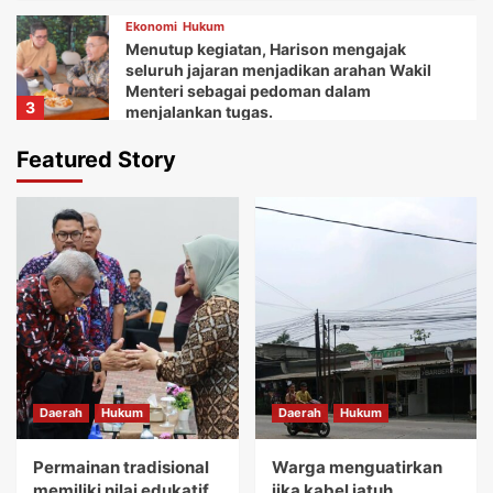
Ekonomi
Hukum
Menutup kegiatan, Harison mengajak
seluruh jajaran menjadikan arahan Wakil
Menteri sebagai pedoman dalam
3
menjalankan tugas.
Daerah
Ekonomi
Featured Story
Ketua Balai Adat Keariaan Tangerang Rd.
Ali Akipin mengucapkan terima kasih atas
dukungan dan bantuan Bupati Tangerang
4
dan seluruh jajarannya.
Daerah
Ekonomi
Kemudian Anna menuturkan acara Gebyar
festival Kuliner UMKM memberikan wadah
bagi koperasi dan pelaku usaha mikro.
5
Daerah
Hukum
Daerah
Hukum
Daerah
Hukum
Permainan tradisional memiliki nilai
edukatif yang sangat tinggi.
Permainan tradisional
Warga menguatirkan
1
memiliki nilai edukatif
jika kabel jatuh