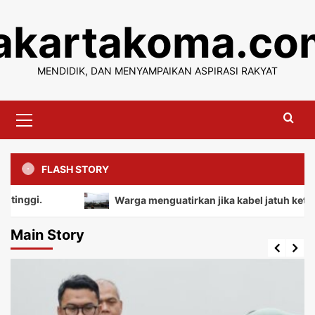
Skip
jakartakoma.co
to
content
MENDIDIK, DAN MENYAMPAIKAN ASPIRASI RAKYAT
Primary
Menu
FLASH STORY
Warga menguatirkan jika kabel jatuh ketanah, mem
Main Story