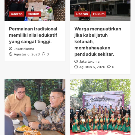
Daerah
Hukum
Daerah
Hukum
Permainan tradisional
Warga menguatirkan
memiliki nilai edukatif
jika kabel jatuh
yang sangat tinggi.
ketanah,
membahayakan
Jakartakoma
penduduk sekitar.
Agustus 6, 2026
0
Jakartakoma
Agustus 5, 2026
0