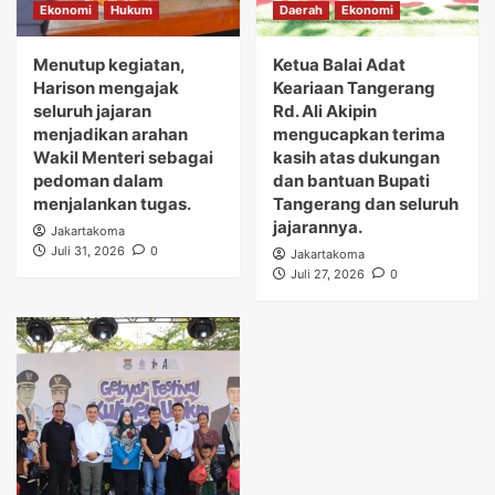
Ekonomi
Hukum
Daerah
Ekonomi
Menutup kegiatan,
Ketua Balai Adat
Harison mengajak
Keariaan Tangerang
seluruh jajaran
Rd. Ali Akipin
menjadikan arahan
mengucapkan terima
Wakil Menteri sebagai
kasih atas dukungan
pedoman dalam
dan bantuan Bupati
menjalankan tugas.
Tangerang dan seluruh
jajarannya.
Jakartakoma
Juli 31, 2026
0
Jakartakoma
Juli 27, 2026
0