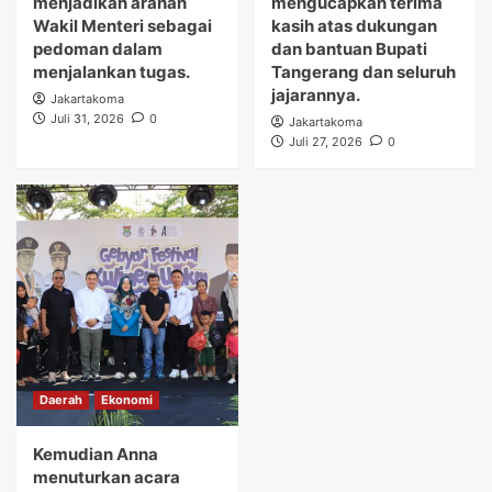
menjadikan arahan
mengucapkan terima
Wakil Menteri sebagai
kasih atas dukungan
pedoman dalam
dan bantuan Bupati
menjalankan tugas.
Tangerang dan seluruh
jajarannya.
Jakartakoma
Juli 31, 2026
0
Jakartakoma
Juli 27, 2026
0
Daerah
Ekonomi
Kemudian Anna
menuturkan acara