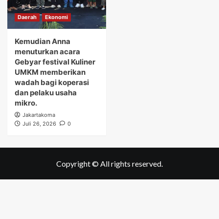
Daerah
Ekonomi
Kemudian Anna
menuturkan acara
Gebyar festival Kuliner
UMKM memberikan
wadah bagi koperasi
dan pelaku usaha
mikro.
Jakartakoma
Juli 26, 2026
0
Copyright © All rights reserved.