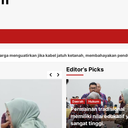
tirkan jika kabel jatuh ketanah, membahayakan penduduk sekita
Editor’s Picks
Daerah
Hukum
Permainan tradisional
memiliki nilai edukatif
sangat tinggi.