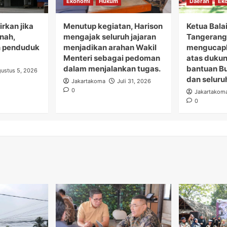
Ekonomi
Hukum
Daerah
Ek
rkan jika
Menutup kegiatan, Harison
Ketua Bala
anah,
mengajak seluruh jajaran
Tangerang 
 penduduk
menjadikan arahan Wakil
mengucapk
Menteri sebagai pedoman
atas duku
dalam menjalankan tugas.
bantuan B
ustus 5, 2026
dan seluru
Jakartakoma
Juli 31, 2026
0
Jakartakom
0