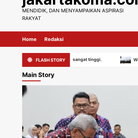
content
MENDIDIK, DAN MENYAMPAIKAN ASPIRASI
RAKYAT
Home
Redaksi
liki nilai edukatif yang sangat tinggi.
Warga mengua
FLASH STORY
Main Story