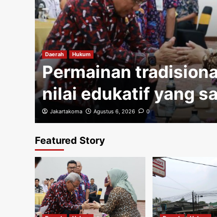
gi
Daerah
Hukum
Permainan tradisiona
nilai edukatif yang s
Jakartakoma
Agustus 6, 2026
0
Featured Story