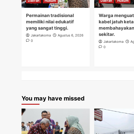
Daerah
Hukum
Daerah
Hukum
Permainan tradisional
Warga menguati
memiliki nilai edukatif
kabel jatuh ket
yang sangat tinggi.
membahayakan
sekitar.
Jakartakoma
Agustus 6, 2026
0
Jakartakoma
Ag
0
You may have missed