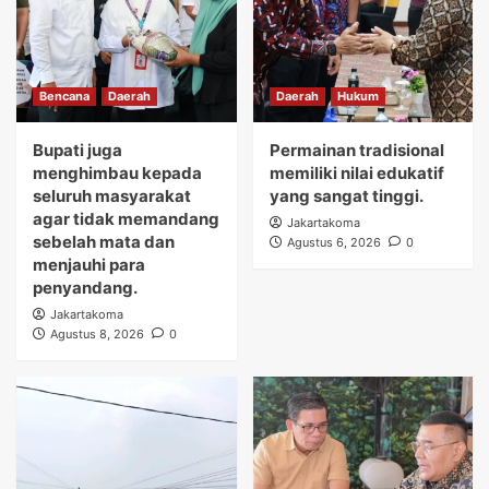
Bencana
Daerah
Daerah
Hukum
Bupati juga
Permainan tradisional
menghimbau kepada
memiliki nilai edukatif
seluruh masyarakat
yang sangat tinggi.
agar tidak memandang
Jakartakoma
sebelah mata dan
Agustus 6, 2026
0
menjauhi para
penyandang.
Jakartakoma
Agustus 8, 2026
0