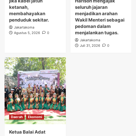
jika kabel jatuh
Harison mengajak
ketanah,
seluruh jajaran
membahayakan
menjadikan arahan
penduduk sekitar.
Wakil Menteri sebagai
pedoman dalam
Jakartakoma
menjalankan tugas.
Agustus 5, 2026
0
Jakartakoma
Juli 31, 2026
0
Daerah
Ekonomi
Ketua Balai Adat