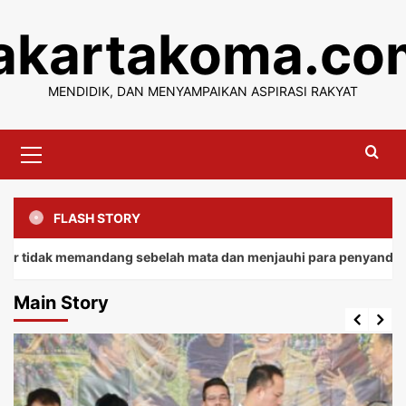
Skip
jakartakoma.co
to
content
MENDIDIK, DAN MENYAMPAIKAN ASPIRASI RAKYAT
Primary
Menu
FLASH STORY
 memandang sebelah mata dan menjauhi para penyandang.
Main Story