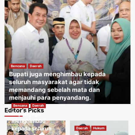
Bencana
Daerah
Bupati juga menghimbau kepada
seluruh masyarakat agar tidak
memandang sebelah mata dan
menjauhi para penyandang.
Bencana
Daerah
Jakartakoma
Agustus 8, 2026
0
Editor’s Picks
Bupati juga
Daerah
Hukum
Warga menguatirkan jika kabel jatuh
menghimbau
ketanah, membahayakan penduduk
kepada seluruh
Daerah
Hukum
sekitar.
3