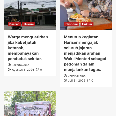
Daerah
Hukum
Ekonomi
Hukum
Warga menguatirkan
Menutup kegiatan,
jika kabel jatuh
Harison mengajak
ketanah,
seluruh jajaran
membahayakan
menjadikan arahan
penduduk sekitar.
Wakil Menteri sebagai
pedoman dalam
Jakartakoma
menjalankan tugas.
Agustus 5, 2026
0
Jakartakoma
Juli 31, 2026
0