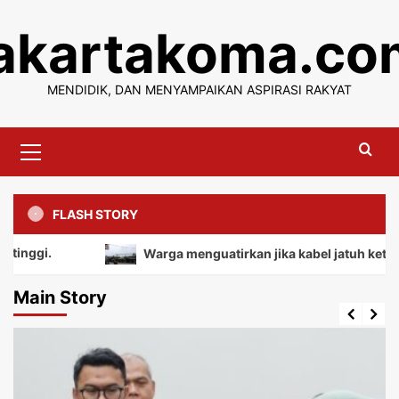
Skip
jakartakoma.co
to
content
MENDIDIK, DAN MENYAMPAIKAN ASPIRASI RAKYAT
Primary
Menu
FLASH STORY
Warga menguatirkan jika kabel jatuh ketanah, mem
Main Story