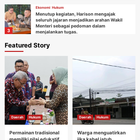
Ekonomi
Hukum
Menutup kegiatan, Harison mengajak
seluruh jajaran menjadikan arahan Wakil
Menteri sebagai pedoman dalam
3
menjalankan tugas.
Daerah
Ekonomi
Featured Story
Ketua Balai Adat Keariaan Tangerang Rd.
Ali Akipin mengucapkan terima kasih atas
dukungan dan bantuan Bupati Tangerang
4
dan seluruh jajarannya.
Daerah
Ekonomi
Kemudian Anna menuturkan acara Gebyar
festival Kuliner UMKM memberikan wadah
bagi koperasi dan pelaku usaha mikro.
5
Daerah
Hukum
Daerah
Hukum
Daerah
Hukum
Permainan tradisional memiliki nilai
edukatif yang sangat tinggi.
Permainan tradisional
Warga menguatirkan
1
memiliki nilai edukatif
jika kabel jatuh