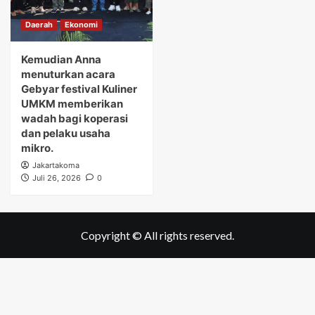
Daerah
Ekonomi
Kemudian Anna
menuturkan acara
Gebyar festival Kuliner
UMKM memberikan
wadah bagi koperasi
dan pelaku usaha
mikro.
Jakartakoma
Juli 26, 2026
0
Copyright © All rights reserved.