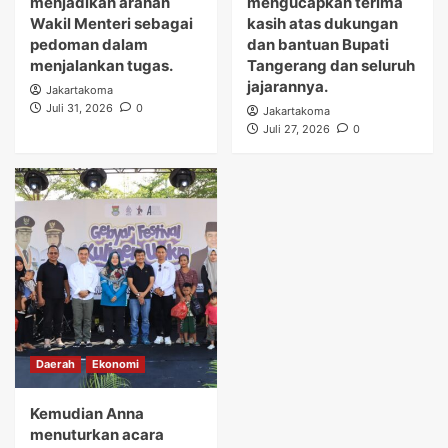
menjadikan arahan
mengucapkan terima
Wakil Menteri sebagai
kasih atas dukungan
pedoman dalam
dan bantuan Bupati
menjalankan tugas.
Tangerang dan seluruh
jajarannya.
Jakartakoma
Juli 31, 2026
0
Jakartakoma
Juli 27, 2026
0
Daerah
Ekonomi
Kemudian Anna
menuturkan acara