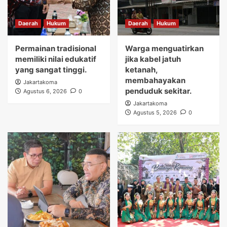
Daerah
Hukum
Daerah
Hukum
Permainan tradisional
Warga menguatirkan
memiliki nilai edukatif
jika kabel jatuh
yang sangat tinggi.
ketanah,
membahayakan
Jakartakoma
penduduk sekitar.
Agustus 6, 2026
0
Jakartakoma
Agustus 5, 2026
0