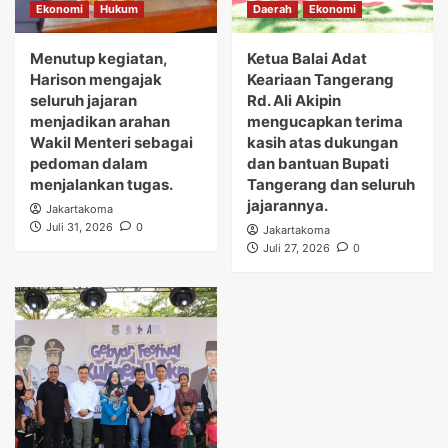
Ekonomi
Hukum
Daerah
Ekonomi
Menutup kegiatan,
Ketua Balai Adat
Harison mengajak
Keariaan Tangerang
seluruh jajaran
Rd. Ali Akipin
menjadikan arahan
mengucapkan terima
Wakil Menteri sebagai
kasih atas dukungan
pedoman dalam
dan bantuan Bupati
menjalankan tugas.
Tangerang dan seluruh
jajarannya.
Jakartakoma
Juli 31, 2026
0
Jakartakoma
Juli 27, 2026
0