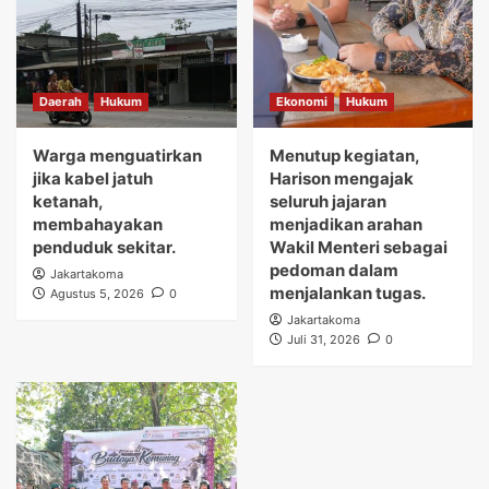
Daerah
Hukum
Ekonomi
Hukum
Warga menguatirkan
Menutup kegiatan,
jika kabel jatuh
Harison mengajak
ketanah,
seluruh jajaran
membahayakan
menjadikan arahan
penduduk sekitar.
Wakil Menteri sebagai
pedoman dalam
Jakartakoma
menjalankan tugas.
Agustus 5, 2026
0
Jakartakoma
Juli 31, 2026
0