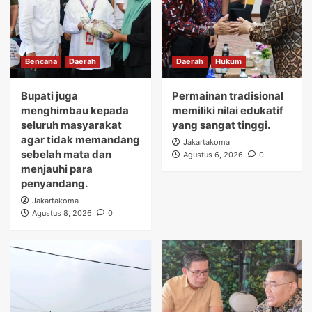
Bencana
Daerah
Daerah
Hukum
Bupati juga
Permainan tradisional
menghimbau kepada
memiliki nilai edukatif
seluruh masyarakat
yang sangat tinggi.
agar tidak memandang
Jakartakoma
sebelah mata dan
Agustus 6, 2026
0
menjauhi para
penyandang.
Jakartakoma
Agustus 8, 2026
0