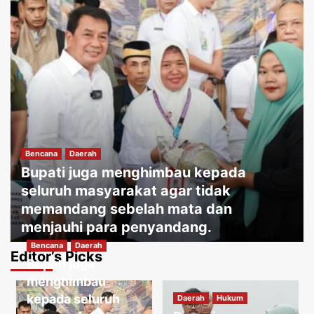
Bencana
Daerah
Bupati juga menghimbau kepada
seluruh masyarakat agar tidak
memandang sebelah mata dan
menjauhi para penyandang.
Bencana
Daerah
Jakartakoma
Agustus 8, 2026
0
Editor’s Picks
Bupati juga
Daerah
Hukum
Warga menguatirkan jika kabel jatuh
menghimbau
ketanah, membahayakan penduduk
kepada seluruh
Daerah
Hukum
sekitar.
3