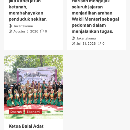
jika kabel jatuh
Harison mengajak
ketanah,
seluruh jajaran
membahayakan
menjadikan arahan
penduduk sekitar.
Wakil Menteri sebagai
pedoman dalam
Jakartakoma
menjalankan tugas.
Agustus 5, 2026
0
Jakartakoma
Juli 31, 2026
0
Daerah
Ekonomi
Ketua Balai Adat