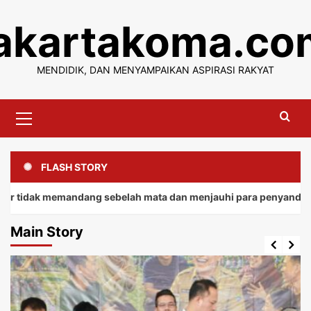
Skip
jakartakoma.co
to
content
MENDIDIK, DAN MENYAMPAIKAN ASPIRASI RAKYAT
Primary
Menu
FLASH STORY
 memandang sebelah mata dan menjauhi para penyandang.
Main Story