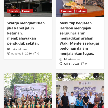
Daerah
Hukum
Ekonomi
Hukum
Warga menguatirkan
Menutup kegiatan,
jika kabel jatuh
Harison mengajak
ketanah,
seluruh jajaran
membahayakan
menjadikan arahan
penduduk sekitar.
Wakil Menteri sebagai
pedoman dalam
Jakartakoma
menjalankan tugas.
Agustus 5, 2026
0
Jakartakoma
Juli 31, 2026
0