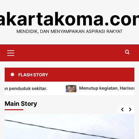
Skip
jakartakoma.co
to
content
MENDIDIK, DAN MENYAMPAIKAN ASPIRASI RAKYAT
Primary
Menu
FLASH STORY
duk sekitar.
Menutup kegiatan, Harison mengajak 
Main Story