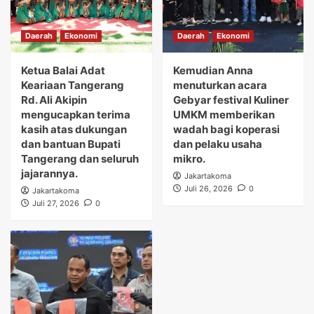
Daerah
Ekonomi
Daerah
Ekonomi
Ketua Balai Adat
Kemudian Anna
Keariaan Tangerang
menuturkan acara
Rd. Ali Akipin
Gebyar festival Kuliner
mengucapkan terima
UMKM memberikan
kasih atas dukungan
wadah bagi koperasi
dan bantuan Bupati
dan pelaku usaha
Tangerang dan seluruh
mikro.
jajarannya.
Jakartakoma
Juli 26, 2026
0
Jakartakoma
Juli 27, 2026
0