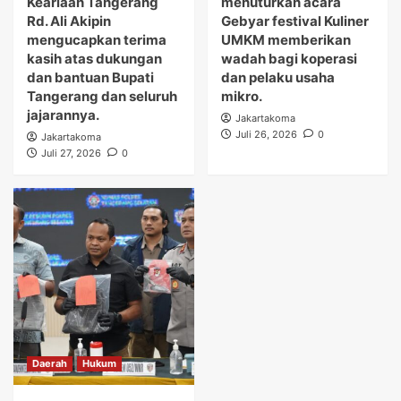
Keariaan Tangerang
menuturkan acara
Rd. Ali Akipin
Gebyar festival Kuliner
mengucapkan terima
UMKM memberikan
kasih atas dukungan
wadah bagi koperasi
dan bantuan Bupati
dan pelaku usaha
Tangerang dan seluruh
mikro.
jajarannya.
Jakartakoma
Juli 26, 2026
0
Jakartakoma
Juli 27, 2026
0
Daerah
Hukum