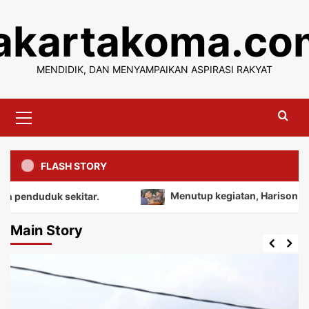
Skip
jakartakoma.co
to
content
MENDIDIK, DAN MENYAMPAIKAN ASPIRASI RAKYAT
Primary
Menu
FLASH STORY
uk sekitar.
Menutup kegiatan, Harison mengajak s
Main Story