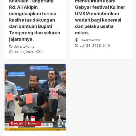
Keariaan Tangerang
menuturkan acara
Rd. Ali Akipin
Gebyar festival Kuliner
mengucapkan terima
UMKM memberikan
kasih atas dukungan
wadah bagi koperasi
dan bantuan Bupati
dan pelaku usaha
Tangerang dan seluruh
mikro.
jajarannya.
Jakartakoma
Juli 26, 2026
0
Jakartakoma
Juli 27, 2026
0
Daerah
Hukum