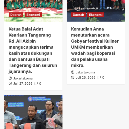
Daerah
Ekonomi
Daerah
Ekonomi
Ketua Balai Adat
Kemudian Anna
Keariaan Tangerang
menuturkan acara
Rd. Ali Akipin
Gebyar festival Kuliner
mengucapkan terima
UMKM memberikan
kasih atas dukungan
wadah bagi koperasi
dan bantuan Bupati
dan pelaku usaha
Tangerang dan seluruh
mikro.
jajarannya.
Jakartakoma
Juli 26, 2026
0
Jakartakoma
Juli 27, 2026
0