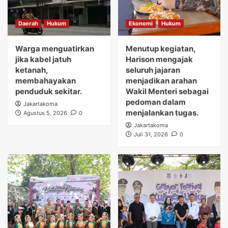
Daerah
Hukum
Ekonomi
Hukum
Warga menguatirkan
Menutup kegiatan,
jika kabel jatuh
Harison mengajak
ketanah,
seluruh jajaran
membahayakan
menjadikan arahan
penduduk sekitar.
Wakil Menteri sebagai
pedoman dalam
Jakartakoma
menjalankan tugas.
Agustus 5, 2026
0
Jakartakoma
Juli 31, 2026
0