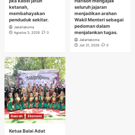
jika kabel jatuh
Harison mengajak
ketanah,
seluruh jajaran
membahayakan
menjadikan arahan
penduduk sekitar.
Wakil Menteri sebagai
pedoman dalam
Jakartakoma
menjalankan tugas.
Agustus 5, 2026
0
Jakartakoma
Juli 31, 2026
0
Daerah
Ekonomi
Ketua Balai Adat