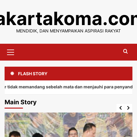
Skip
jakartakoma.co
to
content
MENDIDIK, DAN MENYAMPAIKAN ASPIRASI RAKYAT
Primary
Menu
FLASH STORY
 memandang sebelah mata dan menjauhi para penyandang.
Main Story