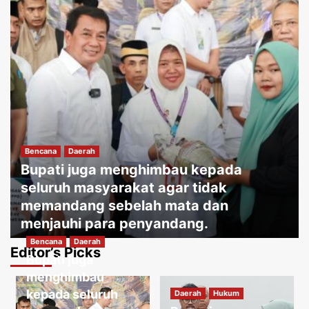
Bencana
Daerah
Bupati juga menghimbau kepada
seluruh masyarakat agar tidak
memandang sebelah mata dan
menjauhi para penyandang.
Bencana
Daerah
Jakartakoma
Agustus 8, 2026
0
Editor’s Picks
Bupati juga
Daerah
Hukum
Warga menguatirkan jika kabel jatuh
menghimbau
ketanah, membahayakan penduduk
kepada seluruh
Daerah
Hukum
sekitar.
3