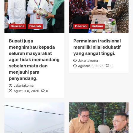
Bencana
Daerah
Daerah
Hukum
Bupati juga
Permainan tradisional
menghimbau kepada
memiliki nilai edukatif
seluruh masyarakat
yang sangat tinggi.
agar tidak memandang
Jakartakoma
sebelah mata dan
Agustus 6, 2026
0
menjauhi para
penyandang.
Jakartakoma
Agustus 8, 2026
0