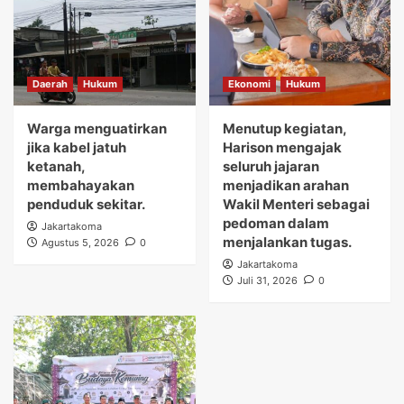
Daerah
Hukum
Ekonomi
Hukum
Warga menguatirkan
Menutup kegiatan,
jika kabel jatuh
Harison mengajak
ketanah,
seluruh jajaran
membahayakan
menjadikan arahan
penduduk sekitar.
Wakil Menteri sebagai
pedoman dalam
Jakartakoma
menjalankan tugas.
Agustus 5, 2026
0
Jakartakoma
Juli 31, 2026
0