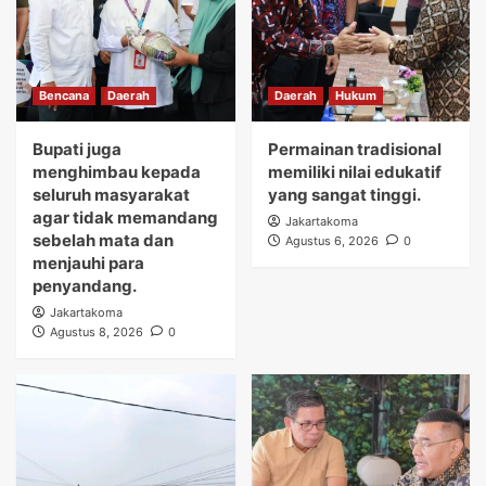
Bencana
Daerah
Daerah
Hukum
Bupati juga
Permainan tradisional
menghimbau kepada
memiliki nilai edukatif
seluruh masyarakat
yang sangat tinggi.
agar tidak memandang
Jakartakoma
sebelah mata dan
Agustus 6, 2026
0
menjauhi para
penyandang.
Jakartakoma
Agustus 8, 2026
0