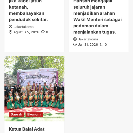
jika kabel jatuh
Harison mengajak
ketanah,
seluruh jajaran
membahayakan
menjadikan arahan
penduduk sekitar.
Wakil Menteri sebagai
pedoman dalam
Jakartakoma
menjalankan tugas.
Agustus 5, 2026
0
Jakartakoma
Juli 31, 2026
0
Daerah
Ekonomi
Ketua Balai Adat