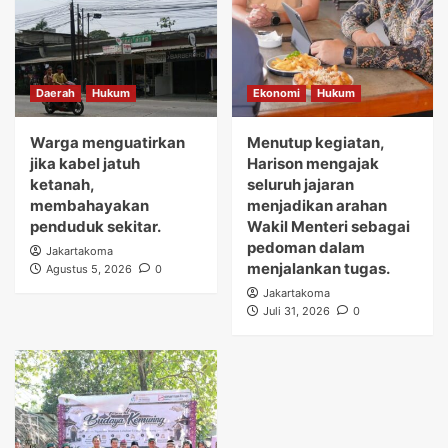
Daerah
Hukum
Ekonomi
Hukum
Warga menguatirkan
Menutup kegiatan,
jika kabel jatuh
Harison mengajak
ketanah,
seluruh jajaran
membahayakan
menjadikan arahan
penduduk sekitar.
Wakil Menteri sebagai
pedoman dalam
Jakartakoma
menjalankan tugas.
Agustus 5, 2026
0
Jakartakoma
Juli 31, 2026
0