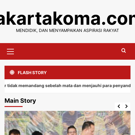
Skip
jakartakoma.co
to
content
MENDIDIK, DAN MENYAMPAIKAN ASPIRASI RAKYAT
Primary
Menu
FLASH STORY
 memandang sebelah mata dan menjauhi para penyandang.
Main Story