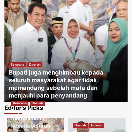
Bencana
Daerah
Bupati juga menghimbau kepada
seluruh masyarakat agar tidak
memandang sebelah mata dan
menjauhi para penyandang.
Bencana
Daerah
Jakartakoma
Agustus 8, 2026
0
Editor’s Picks
Bupati juga
Daerah
Hukum
Warga menguatirkan jika kabel jatuh
menghimbau
ketanah, membahayakan penduduk
kepada seluruh
Daerah
Hukum
sekitar.
3