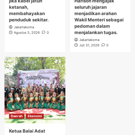
jika kabel jatuh
Harison mengajak
ketanah,
seluruh jajaran
membahayakan
menjadikan arahan
penduduk sekitar.
Wakil Menteri sebagai
pedoman dalam
Jakartakoma
menjalankan tugas.
Agustus 5, 2026
0
Jakartakoma
Juli 31, 2026
0
Daerah
Ekonomi
Ketua Balai Adat