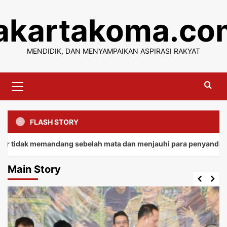
Skip
jakartakoma.co
to
content
MENDIDIK, DAN MENYAMPAIKAN ASPIRASI RAKYAT
Primary
Menu
FLASH STORY
 memandang sebelah mata dan menjauhi para penyandang.
Main Story