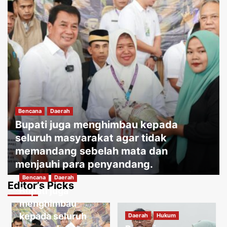
Bencana
Daerah
Bupati juga menghimbau kepada
seluruh masyarakat agar tidak
memandang sebelah mata dan
menjauhi para penyandang.
Bencana
Daerah
Jakartakoma
Agustus 8, 2026
0
Editor’s Picks
Bupati juga
Daerah
Hukum
Warga menguatirkan jika kabel jatuh
menghimbau
ketanah, membahayakan penduduk
kepada seluruh
Daerah
Hukum
sekitar.
3