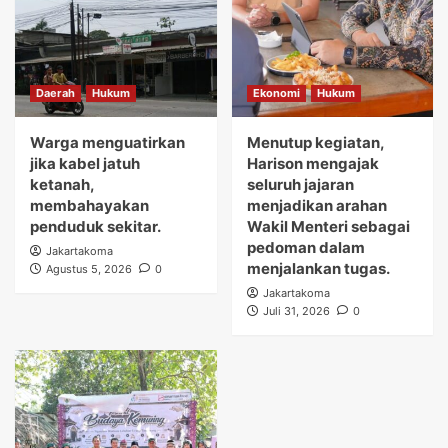
Daerah
Hukum
Ekonomi
Hukum
Warga menguatirkan
Menutup kegiatan,
jika kabel jatuh
Harison mengajak
ketanah,
seluruh jajaran
membahayakan
menjadikan arahan
penduduk sekitar.
Wakil Menteri sebagai
pedoman dalam
Jakartakoma
menjalankan tugas.
Agustus 5, 2026
0
Jakartakoma
Juli 31, 2026
0