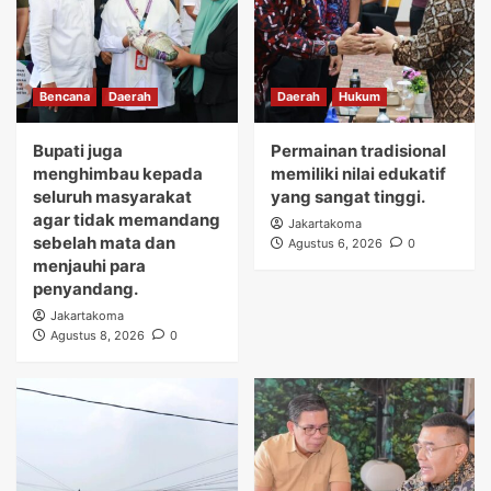
Bencana
Daerah
Daerah
Hukum
Bupati juga
Permainan tradisional
menghimbau kepada
memiliki nilai edukatif
seluruh masyarakat
yang sangat tinggi.
agar tidak memandang
Jakartakoma
sebelah mata dan
Agustus 6, 2026
0
menjauhi para
penyandang.
Jakartakoma
Agustus 8, 2026
0