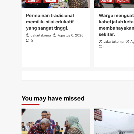
Daerah
Hukum
Daerah
Hukum
Permainan tradisional
Warga menguati
memiliki nilai edukatif
kabel jatuh ket
yang sangat tinggi.
membahayakan
sekitar.
Jakartakoma
Agustus 6, 2026
0
Jakartakoma
Ag
0
You may have missed