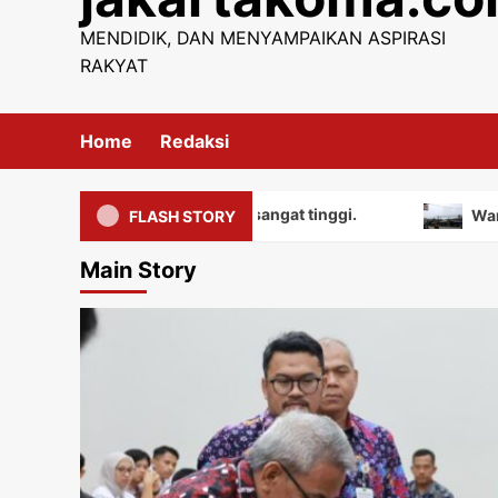
content
MENDIDIK, DAN MENYAMPAIKAN ASPIRASI
RAKYAT
Home
Redaksi
ki nilai edukatif yang sangat tinggi.
Warga menguat
FLASH STORY
Main Story