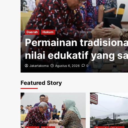
gi
Daerah
Hukum
Permainan tradisiona
nilai edukatif yang s
Jakartakoma
Agustus 6, 2026
0
Featured Story