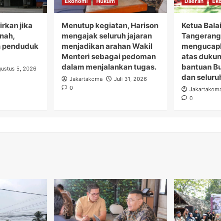
Ekonomi
Hukum
Daerah
Ek
rkan jika
Menutup kegiatan, Harison
Ketua Bala
anah,
mengajak seluruh jajaran
Tangerang 
 penduduk
menjadikan arahan Wakil
mengucapk
Menteri sebagai pedoman
atas duku
dalam menjalankan tugas.
bantuan B
ustus 5, 2026
dan seluru
Jakartakoma
Juli 31, 2026
0
Jakartakom
0