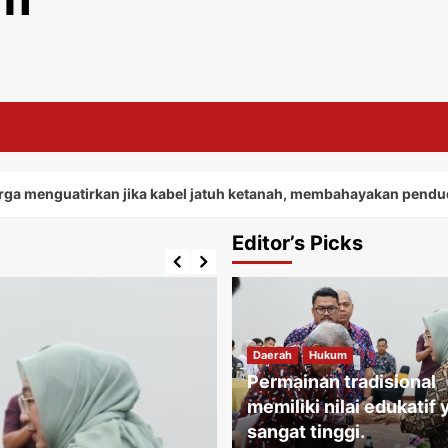
irkan jika kabel jatuh ketanah, membahayakan penduduk sekitar
Editor’s Picks
Daerah
Hukum
Permainan tradisional
memiliki nilai edukatif
sangat tinggi.