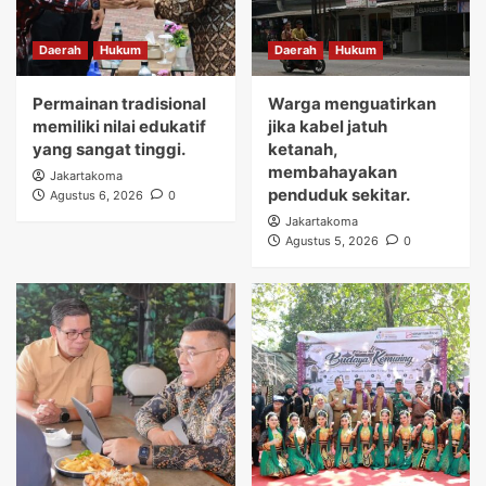
Daerah
Hukum
Daerah
Hukum
Permainan tradisional
Warga menguatirkan
memiliki nilai edukatif
jika kabel jatuh
yang sangat tinggi.
ketanah,
membahayakan
Jakartakoma
penduduk sekitar.
Agustus 6, 2026
0
Jakartakoma
Agustus 5, 2026
0