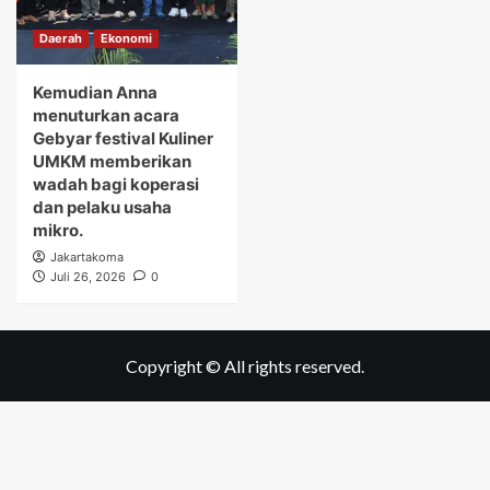
Daerah
Ekonomi
Kemudian Anna
menuturkan acara
Gebyar festival Kuliner
UMKM memberikan
wadah bagi koperasi
dan pelaku usaha
mikro.
Jakartakoma
Juli 26, 2026
0
Copyright © All rights reserved.