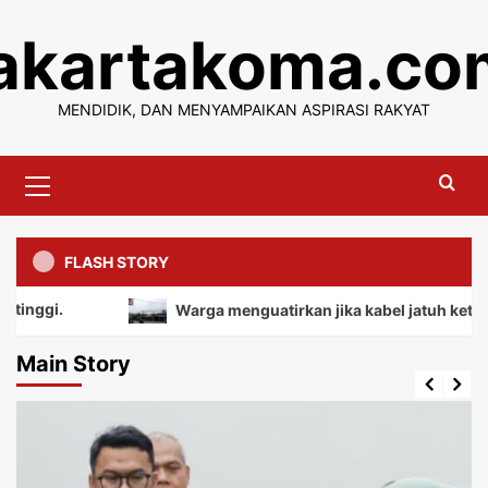
Skip
jakartakoma.co
to
content
MENDIDIK, DAN MENYAMPAIKAN ASPIRASI RAKYAT
Primary
Menu
FLASH STORY
Warga menguatirkan jika kabel jatuh ketanah, mem
Main Story