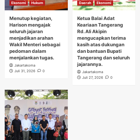
Ekonomi
Hukum
Daerah
Ekonomi
Menutup kegiatan,
Ketua Balai Adat
Harison mengajak
Keariaan Tangerang
seluruh jajaran
Rd. Ali Akipin
menjadikan arahan
mengucapkan terima
Wakil Menteri sebagai
kasih atas dukungan
pedoman dalam
dan bantuan Bupati
menjalankan tugas.
Tangerang dan seluruh
jajarannya.
Jakartakoma
Juli 31, 2026
0
Jakartakoma
Juli 27, 2026
0