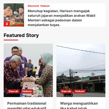
Ekonomi
Hukum
Menutup kegiatan, Harison mengajak
seluruh jajaran menjadikan arahan Wakil
Menteri sebagai pedoman dalam
3
menjalankan tugas.
Daerah
Ekonomi
Featured Story
Ketua Balai Adat Keariaan Tangerang Rd.
Ali Akipin mengucapkan terima kasih atas
dukungan dan bantuan Bupati Tangerang
4
dan seluruh jajarannya.
Daerah
Ekonomi
Kemudian Anna menuturkan acara Gebyar
festival Kuliner UMKM memberikan wadah
bagi koperasi dan pelaku usaha mikro.
5
Daerah
Hukum
Daerah
Hukum
Daerah
Hukum
Permainan tradisional memiliki nilai
edukatif yang sangat tinggi.
Permainan tradisional
Warga menguatirkan
1
memiliki nilai edukatif
jika kabel jatuh