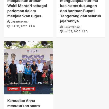
menjadikan arahan
mengucapkan terima
Wakil Menteri sebagai
kasih atas dukungan
pedoman dalam
dan bantuan Bupati
menjalankan tugas.
Tangerang dan seluruh
jajarannya.
Jakartakoma
Juli 31, 2026
0
Jakartakoma
Juli 27, 2026
0
Daerah
Ekonomi
Kemudian Anna
menuturkan acara