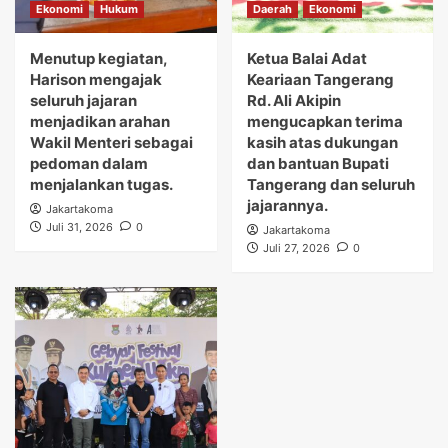
Ekonomi
Hukum
Daerah
Ekonomi
Menutup kegiatan,
Ketua Balai Adat
Harison mengajak
Keariaan Tangerang
seluruh jajaran
Rd. Ali Akipin
menjadikan arahan
mengucapkan terima
Wakil Menteri sebagai
kasih atas dukungan
pedoman dalam
dan bantuan Bupati
menjalankan tugas.
Tangerang dan seluruh
jajarannya.
Jakartakoma
Juli 31, 2026
0
Jakartakoma
Juli 27, 2026
0