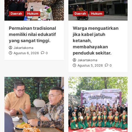
Daerah
Hukum
Daerah
Hukum
Permainan tradisional
Warga menguatirkan
memiliki nilai edukatif
jika kabel jatuh
yang sangat tinggi.
ketanah,
membahayakan
Jakartakoma
penduduk sekitar.
Agustus 6, 2026
0
Jakartakoma
Agustus 5, 2026
0