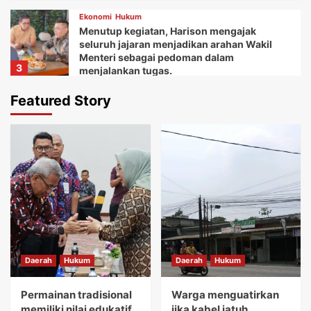
Ekonomi
Hukum
Menutup kegiatan, Harison mengajak
seluruh jajaran menjadikan arahan Wakil
Menteri sebagai pedoman dalam
3
menjalankan tugas.
Daerah
Ekonomi
Featured Story
Ketua Balai Adat Keariaan Tangerang Rd.
Ali Akipin mengucapkan terima kasih atas
dukungan dan bantuan Bupati Tangerang
4
dan seluruh jajarannya.
Daerah
Ekonomi
Kemudian Anna menuturkan acara Gebyar
festival Kuliner UMKM memberikan wadah
bagi koperasi dan pelaku usaha mikro.
5
Daerah
Hukum
Daerah
Hukum
Daerah
Hukum
Permainan tradisional memiliki nilai
edukatif yang sangat tinggi.
Permainan tradisional
Warga menguatirkan
1
memiliki nilai edukatif
jika kabel jatuh