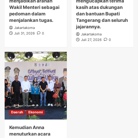
menjadikan arahan
mengucapkan terima
Wakil Menteri sebagai
kasih atas dukungan
pedoman dalam
dan bantuan Bupati
menjalankan tugas.
Tangerang dan seluruh
jajarannya.
Jakartakoma
Juli 31, 2026
0
Jakartakoma
Juli 27, 2026
0
Daerah
Ekonomi
Kemudian Anna
menuturkan acara