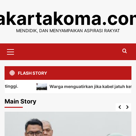
Skip
jakartakoma.co
to
content
MENDIDIK, DAN MENYAMPAIKAN ASPIRASI RAKYAT
Primary
Menu
FLASH STORY
Warga menguatirkan jika kabel jatuh ketanah, mem
Main Story