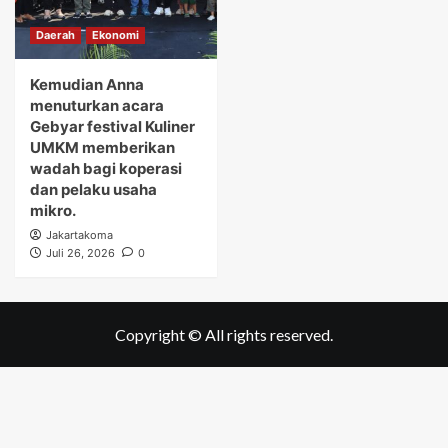
Daerah
Ekonomi
Kemudian Anna
menuturkan acara
Gebyar festival Kuliner
UMKM memberikan
wadah bagi koperasi
dan pelaku usaha
mikro.
Jakartakoma
Juli 26, 2026
0
Copyright © All rights reserved.