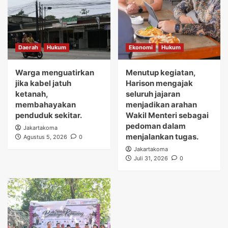
Daerah
Hukum
Ekonomi
Hukum
Warga menguatirkan
Menutup kegiatan,
jika kabel jatuh
Harison mengajak
ketanah,
seluruh jajaran
membahayakan
menjadikan arahan
penduduk sekitar.
Wakil Menteri sebagai
pedoman dalam
Jakartakoma
menjalankan tugas.
Agustus 5, 2026
0
Jakartakoma
Juli 31, 2026
0