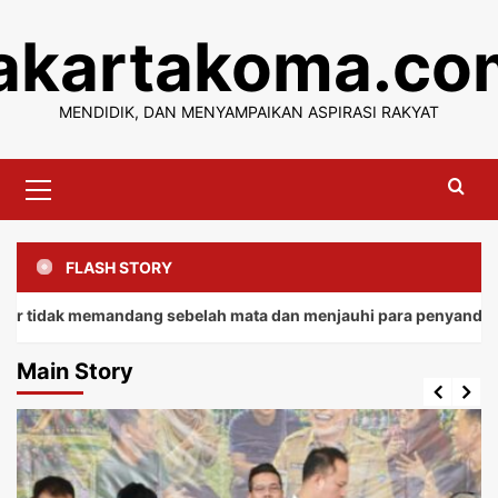
Skip
jakartakoma.co
to
content
MENDIDIK, DAN MENYAMPAIKAN ASPIRASI RAKYAT
Primary
Menu
FLASH STORY
 memandang sebelah mata dan menjauhi para penyandang.
Main Story