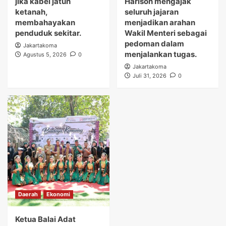
jika kabel jatuh
Harison mengajak
ketanah,
seluruh jajaran
membahayakan
menjadikan arahan
penduduk sekitar.
Wakil Menteri sebagai
pedoman dalam
Jakartakoma
menjalankan tugas.
Agustus 5, 2026
0
Jakartakoma
Juli 31, 2026
0
Daerah
Ekonomi
Ketua Balai Adat