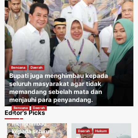
Bencana
Daerah
Bupati juga menghimbau kepada
seluruh masyarakat agar tidak
memandang sebelah mata dan
menjauhi para penyandang.
Bencana
Daerah
Jakartakoma
Agustus 8, 2026
0
Editor’s Picks
Bupati juga
Daerah
Hukum
Warga menguatirkan jika kabel jatuh
menghimbau
ketanah, membahayakan penduduk
kepada seluruh
Daerah
Hukum
sekitar.
3