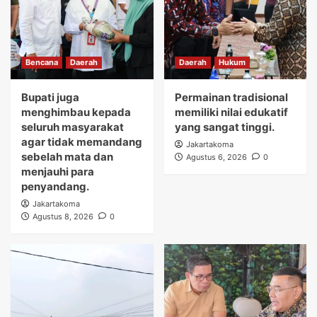
Bencana
Daerah
Daerah
Hukum
Bupati juga
Permainan tradisional
menghimbau kepada
memiliki nilai edukatif
seluruh masyarakat
yang sangat tinggi.
agar tidak memandang
Jakartakoma
sebelah mata dan
Agustus 6, 2026
0
menjauhi para
penyandang.
Jakartakoma
Agustus 8, 2026
0