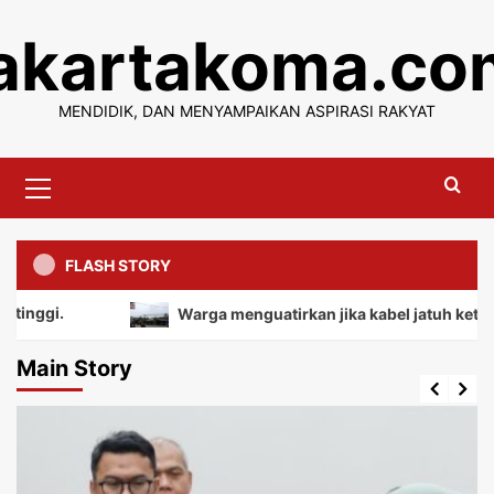
Skip
jakartakoma.co
to
content
MENDIDIK, DAN MENYAMPAIKAN ASPIRASI RAKYAT
Primary
Menu
FLASH STORY
Warga menguatirkan jika kabel jatuh ketanah, mem
Main Story