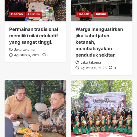
Daerah
Hukum
Daerah
Hukum
Permainan tradisional
Warga menguatirkan
memiliki nilai edukatif
jika kabel jatuh
yang sangat tinggi.
ketanah,
membahayakan
Jakartakoma
penduduk sekitar.
Agustus 6, 2026
0
Jakartakoma
Agustus 5, 2026
0