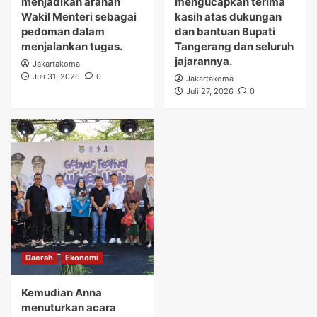
menjadikan arahan
mengucapkan terima
Wakil Menteri sebagai
kasih atas dukungan
pedoman dalam
dan bantuan Bupati
menjalankan tugas.
Tangerang dan seluruh
jajarannya.
Jakartakoma
Juli 31, 2026
0
Jakartakoma
Juli 27, 2026
0
Daerah
Ekonomi
Kemudian Anna
menuturkan acara