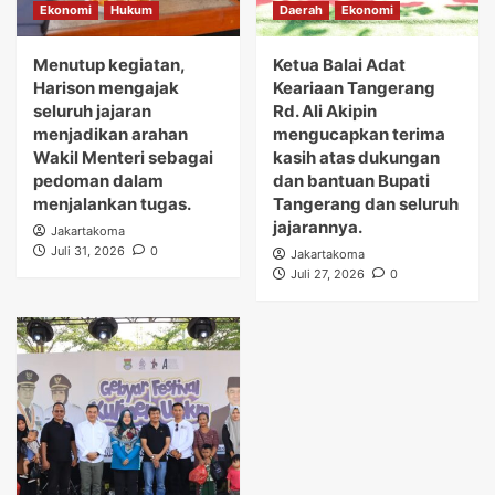
Ekonomi
Hukum
Daerah
Ekonomi
Menutup kegiatan,
Ketua Balai Adat
Harison mengajak
Keariaan Tangerang
seluruh jajaran
Rd. Ali Akipin
menjadikan arahan
mengucapkan terima
Wakil Menteri sebagai
kasih atas dukungan
pedoman dalam
dan bantuan Bupati
menjalankan tugas.
Tangerang dan seluruh
jajarannya.
Jakartakoma
Juli 31, 2026
0
Jakartakoma
Juli 27, 2026
0