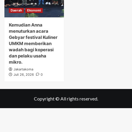
Daerah
Ekonomi
Kemudian Anna
menuturkan acara
Gebyar festival Kuliner
UMKM memberikan
wadah bagi koperasi
dan pelaku usaha
mikro.
Jakartakoma
Juli 26, 2026
0
Copyright © All rights reserved.