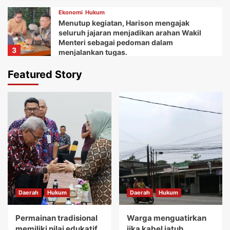
Ekonomi
Hukum
Menutup kegiatan, Harison mengajak
seluruh jajaran menjadikan arahan Wakil
Menteri sebagai pedoman dalam
3
menjalankan tugas.
Daerah
Ekonomi
Featured Story
Ketua Balai Adat Keariaan Tangerang Rd.
Ali Akipin mengucapkan terima kasih atas
dukungan dan bantuan Bupati Tangerang
4
dan seluruh jajarannya.
Daerah
Ekonomi
Kemudian Anna menuturkan acara Gebyar
festival Kuliner UMKM memberikan wadah
bagi koperasi dan pelaku usaha mikro.
5
Daerah
Hukum
Daerah
Hukum
Daerah
Hukum
Permainan tradisional memiliki nilai
edukatif yang sangat tinggi.
Permainan tradisional
Warga menguatirkan
1
memiliki nilai edukatif
jika kabel jatuh