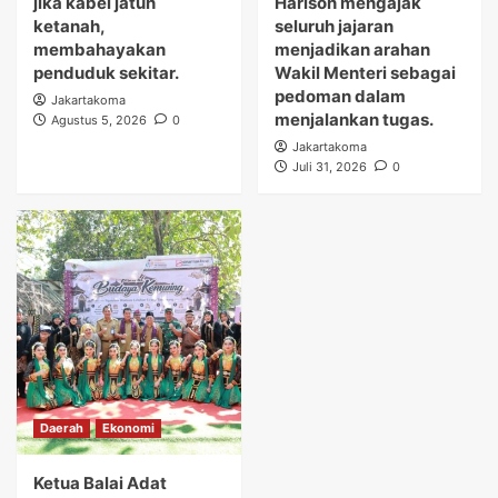
jika kabel jatuh
Harison mengajak
ketanah,
seluruh jajaran
membahayakan
menjadikan arahan
penduduk sekitar.
Wakil Menteri sebagai
pedoman dalam
Jakartakoma
menjalankan tugas.
Agustus 5, 2026
0
Jakartakoma
Juli 31, 2026
0
Daerah
Ekonomi
Ketua Balai Adat