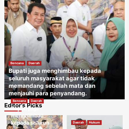
Bencana
Daerah
Bupati juga menghimbau kepada
seluruh masyarakat agar tidak
memandang sebelah mata dan
menjauhi para penyandang.
Bencana
Daerah
Jakartakoma
Agustus 8, 2026
0
Editor’s Picks
Bupati juga
Daerah
Hukum
Warga menguatirkan jika kabel jatuh
menghimbau
ketanah, membahayakan penduduk
kepada seluruh
Daerah
Hukum
sekitar.
3