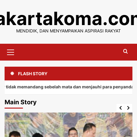
Skip
jakartakoma.co
to
content
MENDIDIK, DAN MENYAMPAIKAN ASPIRASI RAKYAT
Primary
Menu
FLASH STORY
memandang sebelah mata dan menjauhi para penyandang.
Main Story