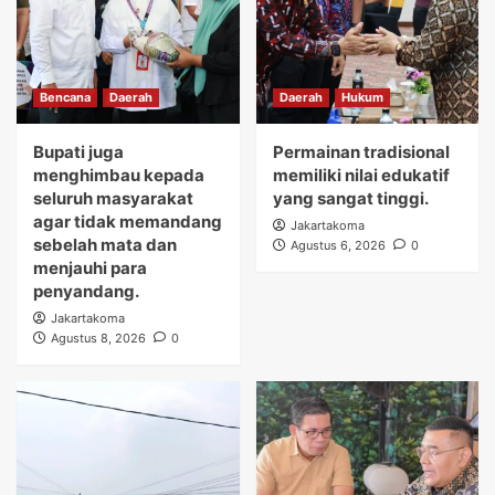
Bencana
Daerah
Daerah
Hukum
Bupati juga
Permainan tradisional
menghimbau kepada
memiliki nilai edukatif
seluruh masyarakat
yang sangat tinggi.
agar tidak memandang
Jakartakoma
sebelah mata dan
Agustus 6, 2026
0
menjauhi para
penyandang.
Jakartakoma
Agustus 8, 2026
0