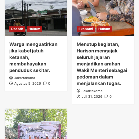
Daerah
Hukum
Ekonomi
Hukum
Warga menguatirkan
Menutup kegiatan,
jika kabel jatuh
Harison mengajak
ketanah,
seluruh jajaran
membahayakan
menjadikan arahan
penduduk sekitar.
Wakil Menteri sebagai
pedoman dalam
Jakartakoma
menjalankan tugas.
Agustus 5, 2026
0
Jakartakoma
Juli 31, 2026
0