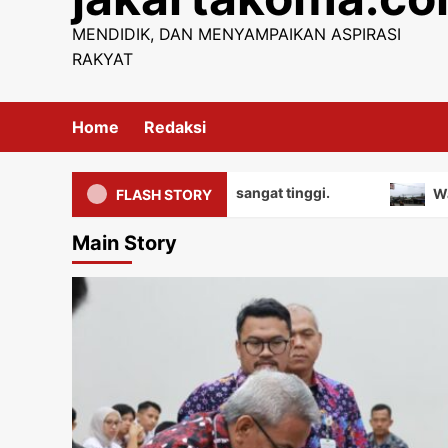
content
MENDIDIK, DAN MENYAMPAIKAN ASPIRASI
RAKYAT
Home
Redaksi
iki nilai edukatif yang sangat tinggi.
Warga mengua
FLASH STORY
Main Story