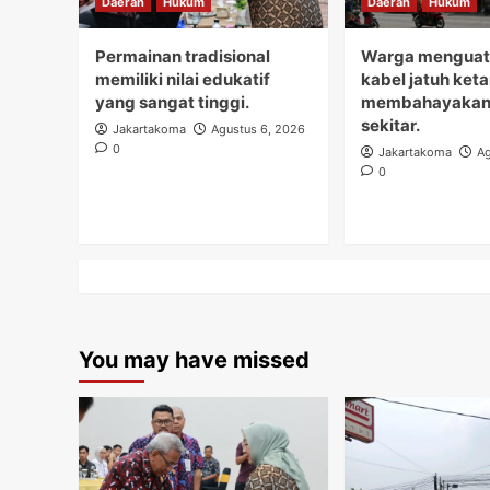
Daerah
Hukum
Daerah
Hukum
Permainan tradisional
Warga menguati
memiliki nilai edukatif
kabel jatuh ket
yang sangat tinggi.
membahayakan
sekitar.
Jakartakoma
Agustus 6, 2026
0
Jakartakoma
Ag
0
You may have missed