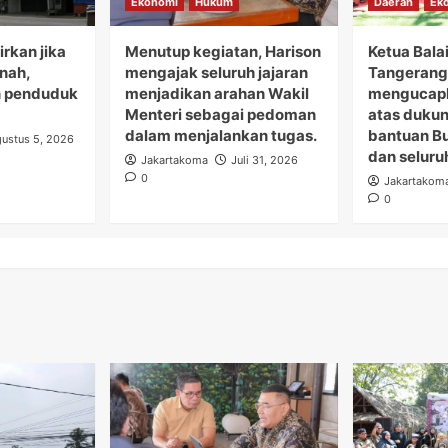
Ekonomi
Hukum
Daerah
Ek
rkan jika
Menutup kegiatan, Harison
Ketua Bala
anah,
mengajak seluruh jajaran
Tangerang 
 penduduk
menjadikan arahan Wakil
mengucapk
Menteri sebagai pedoman
atas duku
dalam menjalankan tugas.
bantuan B
ustus 5, 2026
dan seluru
Jakartakoma
Juli 31, 2026
0
Jakartakom
0