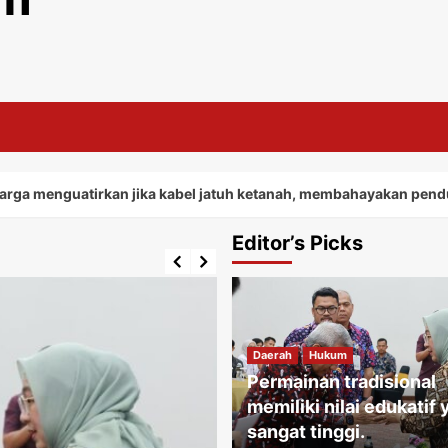
tirkan jika kabel jatuh ketanah, membahayakan penduduk sekita
Editor’s Picks
Daerah
Hukum
Permainan tradisional
memiliki nilai edukatif
sangat tinggi.