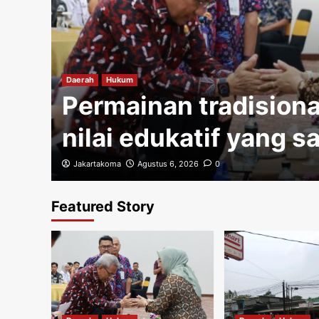
gi
Daerah
Hukum
Permainan tradisiona
nilai edukatif yang s
Jakartakoma
Agustus 6, 2026
0
Featured Story