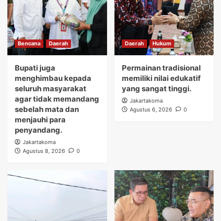
Bencana
Daerah
Daerah
Hukum
Bupati juga
Permainan tradisional
menghimbau kepada
memiliki nilai edukatif
seluruh masyarakat
yang sangat tinggi.
agar tidak memandang
Jakartakoma
sebelah mata dan
Agustus 6, 2026
0
menjauhi para
penyandang.
Jakartakoma
Agustus 8, 2026
0