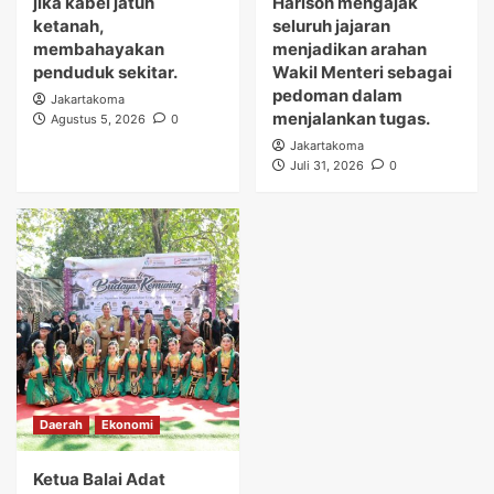
jika kabel jatuh
Harison mengajak
ketanah,
seluruh jajaran
membahayakan
menjadikan arahan
penduduk sekitar.
Wakil Menteri sebagai
pedoman dalam
Jakartakoma
menjalankan tugas.
Agustus 5, 2026
0
Jakartakoma
Juli 31, 2026
0
Daerah
Ekonomi
Ketua Balai Adat