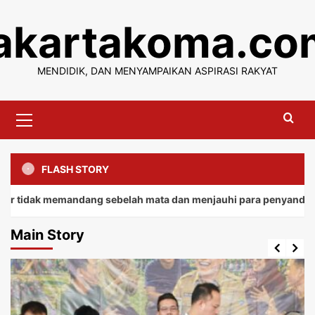
Skip
jakartakoma.co
to
content
MENDIDIK, DAN MENYAMPAIKAN ASPIRASI RAKYAT
Primary
Menu
FLASH STORY
memandang sebelah mata dan menjauhi para penyandang.
Main Story