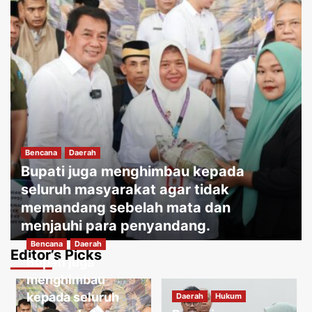
Bencana
Daerah
Bupati juga menghimbau kepada
seluruh masyarakat agar tidak
memandang sebelah mata dan
menjauhi para penyandang.
Bencana
Daerah
Jakartakoma
Agustus 8, 2026
0
Editor’s Picks
Bupati juga
Daerah
Hukum
Warga menguatirkan jika kabel jatuh
menghimbau
ketanah, membahayakan penduduk
kepada seluruh
Daerah
Hukum
sekitar.
3