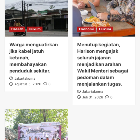
Daerah
Hukum
Ekonomi
Hukum
Warga menguatirkan
Menutup kegiatan,
jika kabel jatuh
Harison mengajak
ketanah,
seluruh jajaran
membahayakan
menjadikan arahan
penduduk sekitar.
Wakil Menteri sebagai
pedoman dalam
Jakartakoma
menjalankan tugas.
Agustus 5, 2026
0
Jakartakoma
Juli 31, 2026
0