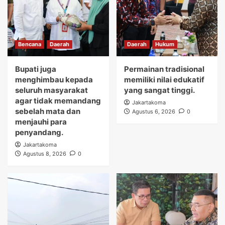
Bencana
Daerah
Daerah
Hukum
Bupati juga
Permainan tradisional
menghimbau kepada
memiliki nilai edukatif
seluruh masyarakat
yang sangat tinggi.
agar tidak memandang
Jakartakoma
sebelah mata dan
Agustus 6, 2026
0
menjauhi para
penyandang.
Jakartakoma
Agustus 8, 2026
0