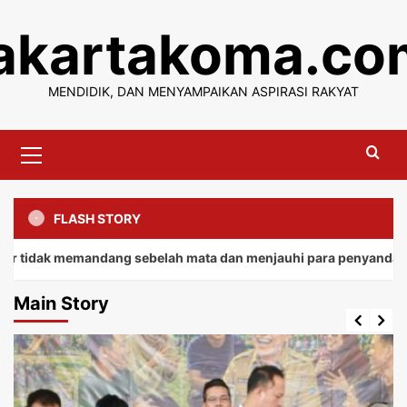
Skip
jakartakoma.co
to
content
MENDIDIK, DAN MENYAMPAIKAN ASPIRASI RAKYAT
Primary
Menu
FLASH STORY
memandang sebelah mata dan menjauhi para penyandang.
Main Story