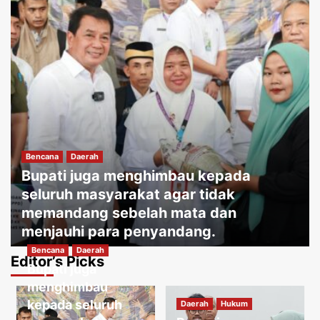
Bencana
Daerah
Bupati juga menghimbau kepada
seluruh masyarakat agar tidak
memandang sebelah mata dan
menjauhi para penyandang.
Bencana
Daerah
Jakartakoma
Agustus 8, 2026
0
Editor’s Picks
Bupati juga
Daerah
Hukum
Warga menguatirkan jika kabel jatuh
menghimbau
ketanah, membahayakan penduduk
kepada seluruh
Daerah
Hukum
sekitar.
3