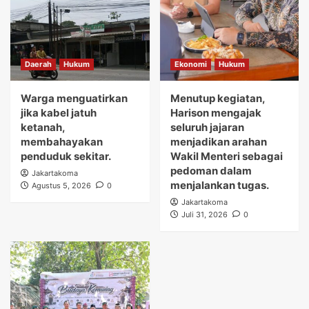
Daerah
Hukum
Ekonomi
Hukum
Warga menguatirkan
Menutup kegiatan,
jika kabel jatuh
Harison mengajak
ketanah,
seluruh jajaran
membahayakan
menjadikan arahan
penduduk sekitar.
Wakil Menteri sebagai
pedoman dalam
Jakartakoma
menjalankan tugas.
Agustus 5, 2026
0
Jakartakoma
Juli 31, 2026
0