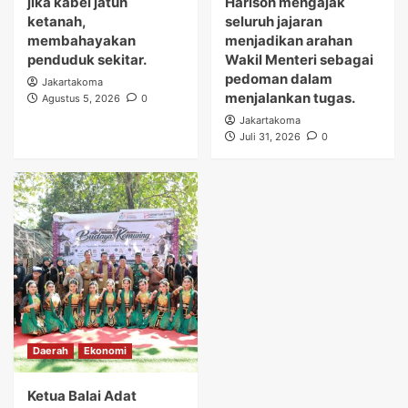
jika kabel jatuh
Harison mengajak
ketanah,
seluruh jajaran
membahayakan
menjadikan arahan
penduduk sekitar.
Wakil Menteri sebagai
pedoman dalam
Jakartakoma
menjalankan tugas.
Agustus 5, 2026
0
Jakartakoma
Juli 31, 2026
0
Daerah
Ekonomi
Ketua Balai Adat