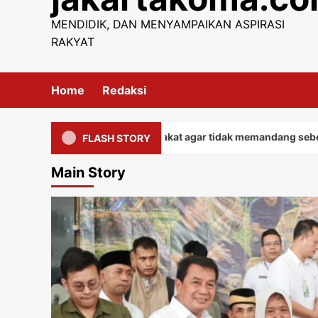
content
MENDIDIK, DAN MENYAMPAIKAN ASPIRASI
RAKYAT
Home
Redaksi
pada seluruh masyarakat agar tidak memandang sebelah mata d
FLASH STORY
Main Story