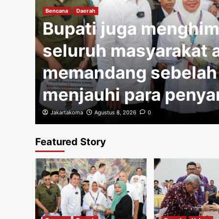
Bencana
Daerah
tas
Bupati juga menghi
i
seluruh masyarakat a
memandang sebelah
menjauhi para penya
Jakartakoma
Agustus 8, 2026
0
Featured Story