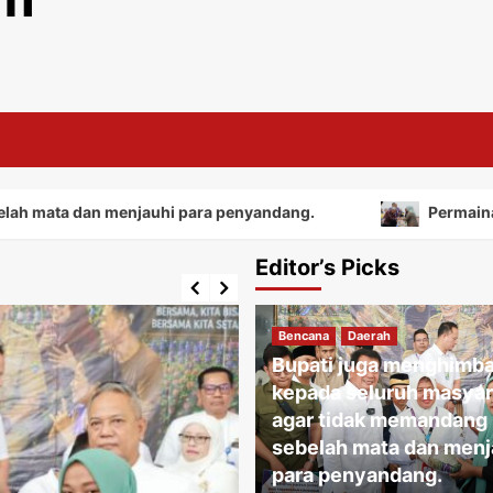
an menjauhi para penyandang.
Permainan tradisiona
Editor’s Picks
Bencana
Daerah
Bupati juga menghimb
kepada seluruh masyar
agar tidak memandang
sebelah mata dan menj
para penyandang.