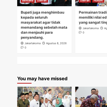
Bencana
Daerah
Daerah
Hukum
Bupati juga menghimbau
Permainan tradi
kepada seluruh
memiliki nilai e
masyarakat agar tidak
yang sangat tin
memandang sebelah mata
Jakartakoma
Ag
dan menjauhi para
0
penyandang.
Jakartakoma
Agustus 8, 2026
0
You may have missed