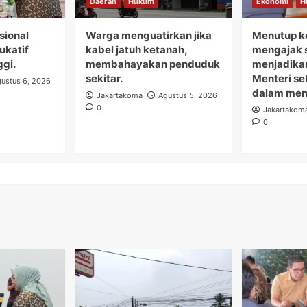
Daerah
Hukum
Ekonomi
H
sional
Warga menguatirkan jika
Menutup ke
dukatif
kabel jatuh ketanah,
mengajak s
ggi.
membahayakan penduduk
menjadikan
sekitar.
Menteri s
ustus 6, 2026
dalam menj
Jakartakoma
Agustus 5, 2026
0
Jakartakom
0